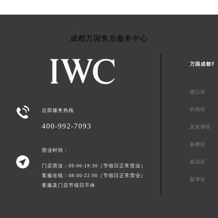
成都万国售后服务中心
万国成都市
锦江区

武侯区
总部服务热线
400-992-7093
龙泉驿区
新都区
营业时间：

双流区
门店营业：09:00-19:30（节假日正常营业）
客服在线：08:00-22:00（节假日正常营业）
新津区
客服及门店节假日不休