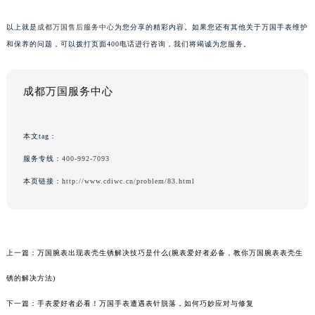
以上就是
成都万国售后服务中心
为您分享的精彩内容。如果您还有其他关于万国手表维护
和保养的问题，可以拨打页面400电话进行咨询，我们将竭诚为您服务。
成都万国服务中心
本文tag：
服务专线：
400-992-7093
本页链接：
http://www.cdiwc.cn/problem/83.html
上一篇：
万国腕表出现表壳生锈解决技巧是什么(腕表爱好者必备，教你万国腕表表壳生
锈的解决方法)
下一篇：
手表爱好者必看！万国手表遭遇表针脱落，如何巧妙应对与修复