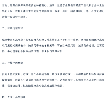
首先，让我们揭开表带变黄的神秘面纱。通常，这源于金属表带暴露于空气和水分中发生
氧化反应，或是人体汗液中的盐分对其腐蚀。就像士兵证上的岁月印记，每一处变化都记
录着一段独特的故事。
二、基础清洁尝试
就像士兵在战场上不忘每日擦亮军靴，对表带的基本护理同样重要。使用温和的肥皂水和
软毛刷轻轻刷洗表带，随后用干净的布料擦干，可去除表面污垢，减缓黄变过程。但要记
得，不可使用化学性强的清洁剂，以免损伤表带材质。
三、柠檬汁的奇迹
提到天然去黄剂，柠檬汁是个不错的选择。取少量新鲜柠檬汁，用棉签蘸取后轻轻涂抹在
发黄部位，静置几分钟后用清水洗净并迅速擦干。这方法虽好，却如同士兵证上的汗水痕
迹，需谨慎处理，以免酸性物质对金属造成额外伤害。
四、专业工具的妙用