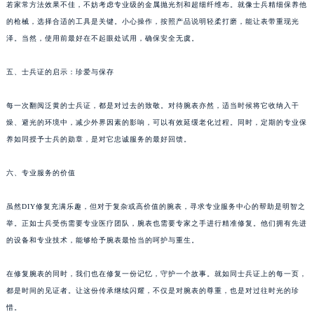
若家常方法效果不佳，不妨考虑专业级的金属抛光剂和超细纤维布。就像士兵精细保养他
的枪械，选择合适的工具是关键。小心操作，按照产品说明轻柔打磨，能让表带重现光
泽。当然，使用前最好在不起眼处试用，确保安全无虞。
五、士兵证的启示：珍爱与保存
每一次翻阅泛黄的士兵证，都是对过去的致敬。对待腕表亦然，适当时候将它收纳入干
燥、避光的环境中，减少外界因素的影响，可以有效延缓老化过程。同时，定期的专业保
养如同授予士兵的勋章，是对它忠诚服务的最好回馈。
六、专业服务的价值
虽然DIY修复充满乐趣，但对于复杂或高价值的腕表，寻求专业服务中心的帮助是明智之
举。正如士兵受伤需要专业医疗团队，腕表也需要专家之手进行精准修复。他们拥有先进
的设备和专业技术，能够给予腕表最恰当的呵护与重生。
在修复腕表的同时，我们也在修复一份记忆，守护一个故事。就如同士兵证上的每一页，
都是时间的见证者。让这份传承继续闪耀，不仅是对腕表的尊重，也是对过往时光的珍
惜。