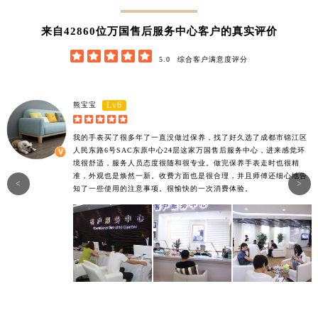
42860
来自
位万国售后服务中心客户的真实评价





5.0
综合客户满意度评分
Lv6
熊宝宝





我的手表买了很多年了一直没做过保养，找了好久选了成都市锦江区
人民东路6号SAC东原中心24层这家万国售后服务中心，进来感觉环
境很舒适，服务人员态度很随和很专业。做完保养手表走时也很精
准，外观也是焕然一新。收费方面也是很合理，并且师傅还细心地告
<
>
知了一些使用的注意事项。很愉快的一次消费体验。