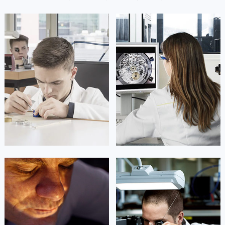
凯罗尔·切尔西
达芙妮·克劳迪娅
资深万国技师
资深万国技师
是成都市锦江区万国售后服务中心
是成都市青羊区万国售后服务中心
(万国维修保养中心)
(万国维修保养中心)
的高级技师之一
的高级技师之一
Chengdu IWC Maintain center
Chengdu IWC Maintain center