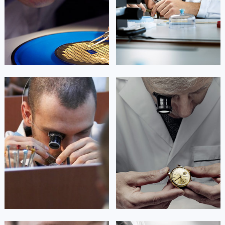


成都市锦江区万国维修
成都市青羊区万国维修
杰登·奥斯卡里昂
查尔斯·彼得艾伯特
资深万国技师
资深万国技师
是成都武侯区万国售后服务中心
是成都成华区万国售后服务中心
(万国维修保养中心)
(万国维修保养中心)
的高级技师之一
的高级技师之一
Chengdu IWC Maintain center
Chengdu IWC Maintain center


成都武侯区万国维修
成都成华区万国维修