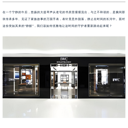
在一个宁静的午后，悠扬的大提琴声从老宅的书房里缓缓流出，与之不和谐的，是腕间那
块传承多年、见证了家族故事的万国手表，表针竟意外脱落，静止在时间的长河中。面对
这份突如其来的“静默”，我们该如何优雅地让这时间的守护者重新跳动起来呢？