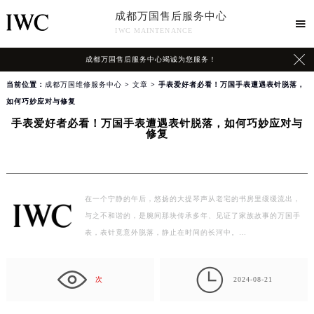
成都万国售后服务中心

IWC MAINTENANCE

成都万国售后服务中心竭诚为您服务！
当前位置：
成都万国维修服务中心
>
文章
> 手表爱好者必看！万国手表遭遇表针脱落，
如何巧妙应对与修复
手表爱好者必看！万国手表遭遇表针脱落，如何巧妙应对与
修复
在一个宁静的午后，悠扬的大提琴声从老宅的书房里缓缓流出，
与之不和谐的，是腕间那块传承多年、见证了家族故事的万国手
表，表针竟意外脱落，静止在时间的长河中。…

次
2024-08-21