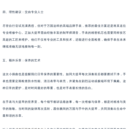
四、理性建议：交由专业人士
尽管自行尝试充满诱惑，但对于万国这样的高端品牌手表，推荐的最佳方案还是将其送往
专业维修中心。正如大提琴需由经验丰富的制琴师调音，手表的精密机芯也需要同样技艺
高超的工匠来维护。他们不仅有专业的工具和技术，还能进行全面检查，确保手表在未来
继续准确无误地奏响每一刻。
五、额外乐章：保养的艺术
这次小插曲也是提醒我们日常保养的重要性。如同大提琴每次演奏前后都要擦拭干净，手
表也需要定期检查防水性能、清洁表带与表壳，并避免在剧烈运动或极端环境下佩戴。这
种日常的爱护，是对时间最好的尊重，也是对手表最长情的告白。
在手表与大提琴的世界里，每个细节都诉说着故事，每一次维修与保养，都是对精准与美
学的致敬。当时间的旋律再次流转，愿你腕间的万国与手中的大提琴，共同演奏出生命中
最和谐的乐章。