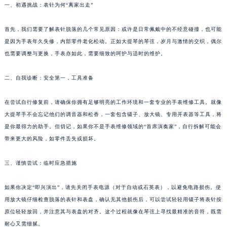
一、初遇挑战：表针为何“离家出走”
首先，我们需要了解表针脱落的几个常见原因：或许是日常佩戴中的不经意碰撞，也可能
是因为手表年久失修，内部零件老化松动。正如大提琴的琴弦，岁月与激情的交织，偶尔
也需要调整与更换，手表亦如此，需要细致的呵护与适时的维护。
二、自我诊断：安全第一，工具准备
在尝试自行修复前，请确保你拥有足够明亮的工作环境和一套专业的手表维修工具。就像
大提琴手不会忘记他们的调音器和松香，一套包含镊子、放大镜、专用开表器等工具，将
是你最得力的助手。但切记，如果你不是手表维修领域的“首席演奏家”，自行拆解可能会
带来更大的风险，如零件丢失或损坏。
三、谨慎尝试：临时应急措施
如果你决定“即兴演出”，请先关闭手表电源（对于自动或石英表），以避免电路损伤。使
用放大镜仔细检查脱落的表针和表盘，确认无其他损伤后，可以尝试轻轻用镊子将表针按
原位轻轻放回，并注意其与表盘的对齐。这个过程就像在琴弦上寻找最精准的音符，既需
耐心又需细腻。