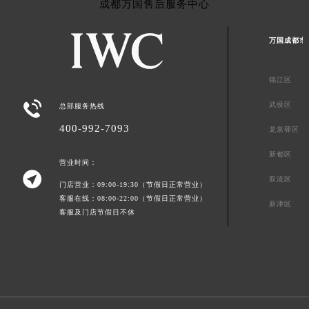
成都万国售后服务中心
万国成都市
锦江区

武侯区
总部服务热线
400-992-7093
龙泉驿区
新都区
营业时间：

双流区
门店营业：09:00-19:30（节假日正常营业）
客服在线：08:00-22:00（节假日正常营业）
新津区
客服及门店节假日不休