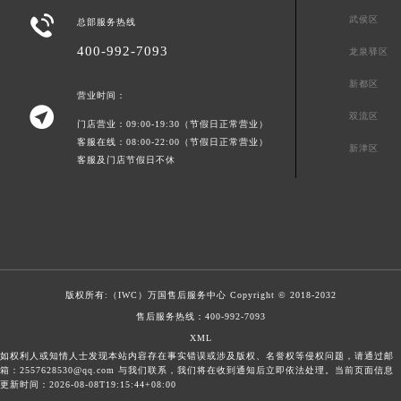

武侯区
总部服务热线
400-992-7093
龙泉驿区
新都区
营业时间：

双流区
门店营业：09:00-19:30（节假日正常营业）
客服在线：08:00-22:00（节假日正常营业）
新津区
客服及门店节假日不休
版权所有:（IWC）
万国售后服务中心
Copyright © 2018-2032
售后服务热线：
400-992-7093
XML
如权利人或知情人士发现本站内容存在事实错误或涉及版权、名誉权等侵权问题，请通过邮
箱：2557628530@qq.com 与我们联系，我们将在收到通知后立即依法处理。当前页面信息
更新时间：2026-08-08T19:15:44+08:00