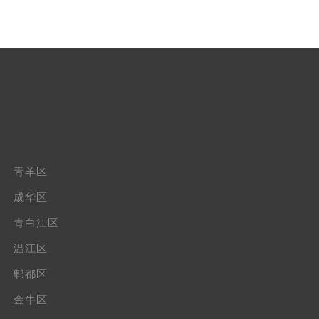
青羊区
成华区
青白江区
温江区
郫都区
金牛区