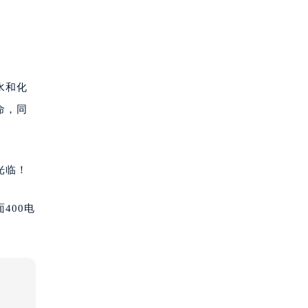
水和化
命，同
光临！
400电