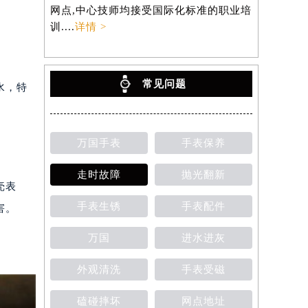
网点,中心技师均接受国际化标准的职业培
训....
详情 >
常见问题
水，特
万国手表
手表保养
走时故障
抛光翻新
壳表
手表生锈
手表配件
害。
万国
进水进灰
外观清洗
手表受磁
磕碰摔坏
网点地址