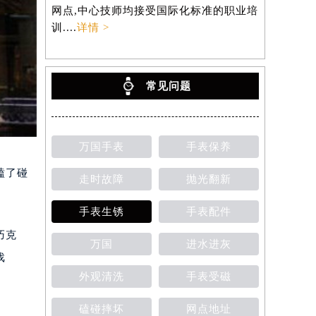
网点,中心技师均接受国际化标准的职业培
训....
详情 >
常见问题
万国手表
手表保养
磕了碰
走时故障
抛光翻新
手表生锈
手表配件
巧克
万国
进水进灰
戏
外观清洗
手表受磁
磕碰摔坏
网点地址