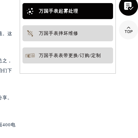

万国手表起雾处理

万国手表摔坏维修
题。这
万国手表表带更换/订购/定制
总之，
咱们下
分享。
400电