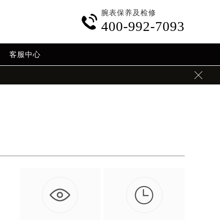
腕表保养及检修

400-992-7093
客服中心


今
…