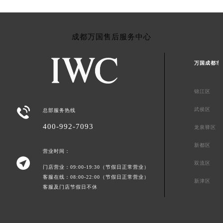
成都万国售后服务中心
万国成都市
锦江区

武侯区
总部服务热线
400-992-7093
龙泉驿区
新都区
营业时间：

双流区
门店营业：09:00-19:30（节假日正常营业）
客服在线：08:00-22:00（节假日正常营业）
新津区
客服及门店节假日不休