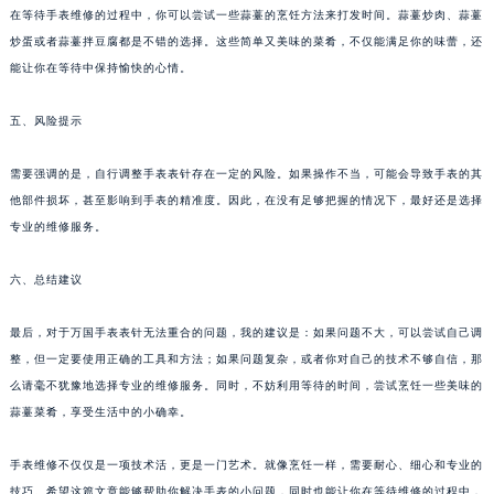
在等待手表维修的过程中，你可以尝试一些蒜薹的烹饪方法来打发时间。蒜薹炒肉、蒜薹
炒蛋或者蒜薹拌豆腐都是不错的选择。这些简单又美味的菜肴，不仅能满足你的味蕾，还
能让你在等待中保持愉快的心情。
五、风险提示
需要强调的是，自行调整手表表针存在一定的风险。如果操作不当，可能会导致手表的其
他部件损坏，甚至影响到手表的精准度。因此，在没有足够把握的情况下，最好还是选择
专业的维修服务。
六、总结建议
最后，对于万国手表表针无法重合的问题，我的建议是：如果问题不大，可以尝试自己调
整，但一定要使用正确的工具和方法；如果问题复杂，或者你对自己的技术不够自信，那
么请毫不犹豫地选择专业的维修服务。同时，不妨利用等待的时间，尝试烹饪一些美味的
蒜薹菜肴，享受生活中的小确幸。
手表维修不仅仅是一项技术活，更是一门艺术。就像烹饪一样，需要耐心、细心和专业的
技巧。希望这篇文章能够帮助你解决手表的小问题，同时也能让你在等待维修的过程中，