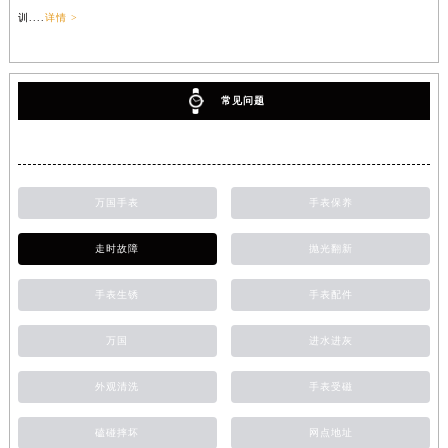
训....
详情 >
常见问题
万国手表
手表保养
走时故障
抛光翻新
手表生锈
手表配件
万国
进水进灰
外观清洗
手表受磁
磕碰摔坏
网点地址