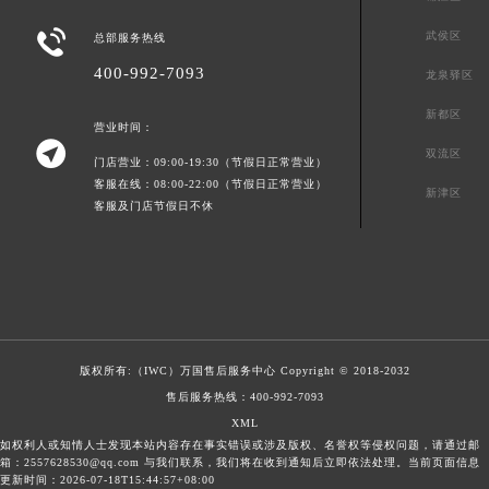

武侯区
总部服务热线
400-992-7093
龙泉驿区
新都区
营业时间：

双流区
门店营业：09:00-19:30（节假日正常营业）
客服在线：08:00-22:00（节假日正常营业）
新津区
客服及门店节假日不休
版权所有:（IWC）
万国售后服务中心
Copyright © 2018-2032
售后服务热线：
400-992-7093
XML
如权利人或知情人士发现本站内容存在事实错误或涉及版权、名誉权等侵权问题，请通过邮
箱：2557628530@qq.com 与我们联系，我们将在收到通知后立即依法处理。当前页面信息
更新时间：2026-07-18T15:44:57+08:00