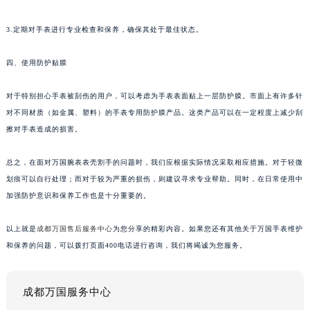
3.定期对手表进行专业检查和保养，确保其处于最佳状态。
四、使用防护贴膜
对于特别担心手表被刮伤的用户，可以考虑为手表表面贴上一层防护膜。市面上有许多针
对不同材质（如金属、塑料）的手表专用防护膜产品。这类产品可以在一定程度上减少刮
擦对手表造成的损害。
总之，在面对万国腕表表壳割手的问题时，我们应根据实际情况采取相应措施。对于轻微
划痕可以自行处理；而对于较为严重的损伤，则建议寻求专业帮助。同时，在日常使用中
加强防护意识和保养工作也是十分重要的。
以上就是
成都万国售后服务中心
为您分享的精彩内容。如果您还有其他关于万国手表维护
和保养的问题，可以拨打页面400电话进行咨询，我们将竭诚为您服务。
成都万国服务中心