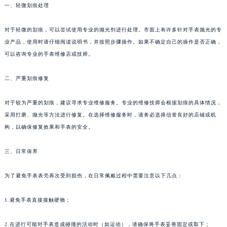
一、轻微划痕处理
对于轻微的划痕，可以尝试使用专业的抛光剂进行处理。市面上有许多针对手表抛光的专
业产品，使用时请仔细阅读说明书，并按照步骤操作。如果不确定自己的操作是否正确，
可以咨询专业的手表维修店或技师。
二、严重划痕修复
对于较为严重的划痕，建议寻求专业维修服务。专业的维修技师会根据划痕的具体情况，
采用打磨、抛光等方法进行修复。在选择维修服务时，请务必选择信誉良好的店铺或机
构，以确保修复效果和手表的安全。
三、日常保养
为了避免手表表壳再次受到损伤，在日常佩戴过程中需要注意以下几点：
1.避免手表直接接触硬物；
2.在进行可能对手表造成碰撞的活动时（如运动），请确保将手表妥善固定或取下；