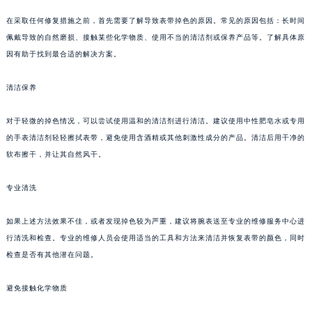
在采取任何修复措施之前，首先需要了解导致表带掉色的原因。常见的原因包括：长时间
佩戴导致的自然磨损、接触某些化学物质、使用不当的清洁剂或保养产品等。了解具体原
因有助于找到最合适的解决方案。
清洁保养
对于轻微的掉色情况，可以尝试使用温和的清洁剂进行清洁。建议使用中性肥皂水或专用
的手表清洁剂轻轻擦拭表带，避免使用含酒精或其他刺激性成分的产品。清洁后用干净的
软布擦干，并让其自然风干。
专业清洗
如果上述方法效果不佳，或者发现掉色较为严重，建议将腕表送至专业的维修服务中心进
行清洗和检查。专业的维修人员会使用适当的工具和方法来清洁并恢复表带的颜色，同时
检查是否有其他潜在问题。
避免接触化学物质