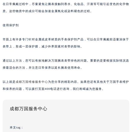
在日常佩戴过程中，尽量避免让腕表接触到香水、化妆品、汗液等可能引起变色的化学物
质。这些物质中的成分可能会加速金属氧化或染料褪色的过程。
使用保护剂
市面上有许多专门针对金属或皮革材质的手表保护剂产品，可以在日常佩戴前适量涂抹于
表带上，形成一层保护膜，减少外界因素对表带的影响。
通过以上方法，您可以有效地解决万国腕表表带掉色的问题。重要的是要根据实际情况选
择最适合的方法，并注意日常保养以延长腕表使用寿命。
以上就是
成都万国维修服务中心
为您分享的精彩内容。如果您还有其他关于万国手表维护
和保养的问题，可以拨打页面400电话进行咨询，我们将竭诚为您服务。
成都万国服务中心
本文tag：