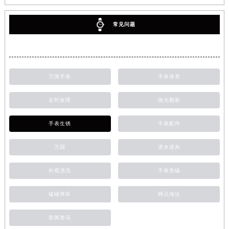
常见问题
万国手表
手表保养
走时故障
抛光翻新
手表生锈
手表配件
万国
进水进灰
外观清洗
手表受磁
磕碰摔坏
网点地址
新闻资讯