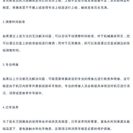
首先检查您的万国腕表是否已经充分上链。上链不足会导致发条能量不足，从而影响走时
精度。将腕表置于手腕上或使用专业上链器进行上链，确保发条完全充满。
2.调整时间校准
如果通过上述方法仍无法解决问题，可以尝试手动调整时间校准。对于机械腕表而言，您
可以通过后盖上的校准旋钮进行微调；而对于石英腕表，则可以直接通过后盖或侧边的按
钮调整时间。
3.专业维修
如果以上方法都无法解决问题，可能需要将腕表送到专业的维修点进行检查和维修。这可
能是由于机芯内部零件磨损或损坏导致的。专业的维修人员会根据具体情况对机芯进行清
洁、润滑或更换零件等操作。
4.日常保养
为了延长万国腕表的使用寿命并保持其高精度，日常保养同样重要。避免长时间暴露在极
端温度下、避免接触水和化学物质、定期清洁和润滑等都是必要的维护措施。