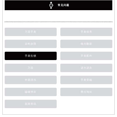
常见问题
万国手表
手表保养
走时故障
抛光翻新
手表生锈
手表配件
万国
进水进灰
外观清洗
手表受磁
磕碰摔坏
网点地址
新闻资讯