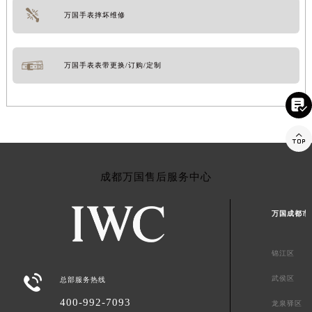
万国手表摔坏维修
万国手表表带更换/订购/定制


成都万国售后服务中心
万国成都市
锦江区

武侯区
总部服务热线
400-992-7093
龙泉驿区