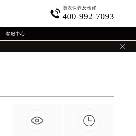
腕表保养及检修

400-992-7093
客服中心


劣