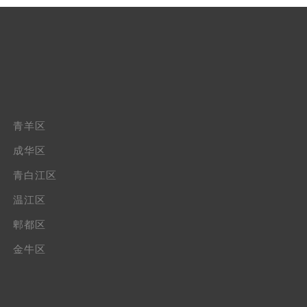
青羊区
成华区
青白江区
温江区
郫都区
金牛区