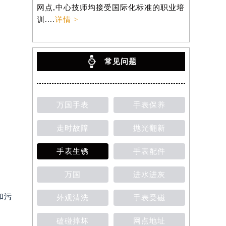
网点,中心技师均接受国际化标准的职业培
训....
详情 >
常见问题
万国手表
手表保养
走时故障
抛光翻新
手表生锈
手表配件
万国
进水进灰
和污
外观清洗
手表受磁
磕碰摔坏
网点地址