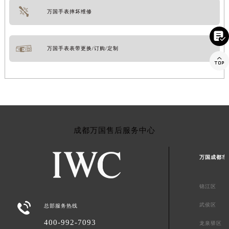
万国手表摔坏维修

万国手表表带更换/订购/定制

成都万国售后服务中心
万国成都市
锦江区

武侯区
总部服务热线
400-992-7093
龙泉驿区