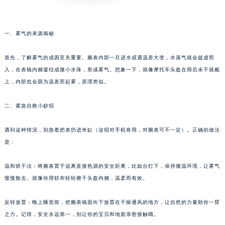
一、雾气的来源揭秘
首先，了解雾气的成因至关重要。腕表内部一旦进水或遇温差大变，水蒸气就会趁虚而
入，在表镜内侧凝结成微小水珠，形成雾气。想象一下，就像摩托车头盔在雨后未干就戴
上，内部也会因为温差而起雾，原理类似。
二、紧急自救小妙招
遇到这种情况，别急着把表扔进米缸（这招对手机有用，对腕表可不一定）。正确的做法
是：
温和烘干法：将腕表置于远离直接热源的安全距离，比如台灯下，保持微温环境，让雾气
慢慢散去。就像你用软布轻轻擦干头盔内侧，温柔而有效。
反转放置：晚上睡觉前，把腕表镜面向下放置在干燥通风的地方，让自然的力量助你一臂
之力。记得，安全永远第一，别让你的宝贝和地面亲密接触哦。