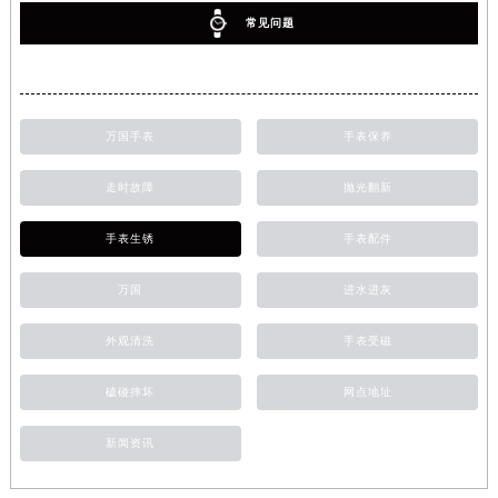
常见问题
万国手表
手表保养
走时故障
抛光翻新
手表生锈
手表配件
万国
进水进灰
外观清洗
手表受磁
磕碰摔坏
网点地址
新闻资讯