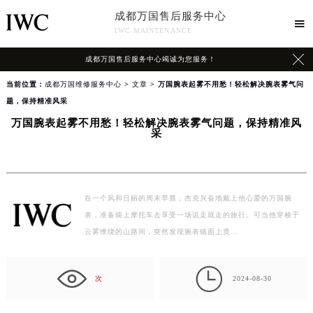
成都万国售后服务中心

IWC MAINTENANCE

成都万国售后服务中心竭诚为您服务！
当前位置：
成都万国维修服务中心
>
文章
> 万国腕表起雾不用愁！轻松解决腕表雾气问
题，保持精准风采
万国腕表起雾不用愁！轻松解决腕表雾气问题，保持精准风
采
在一个风和日丽的周末早晨，杰克兴奋地戴上他心爱的万国腕
表，准备骑上摩托车去享受一场说走就走的旅行。可当他穿梭于
云雾缭绕的山路间，突然发现腕表镜面上竟…

次
2024-08-30