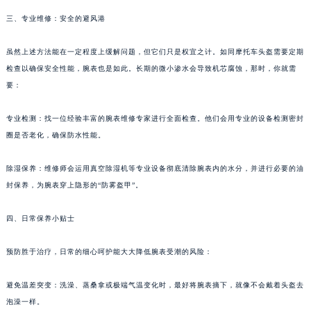
三、专业维修：安全的避风港
虽然上述方法能在一定程度上缓解问题，但它们只是权宜之计。如同摩托车头盔需要定期
检查以确保安全性能，腕表也是如此。长期的微小渗水会导致机芯腐蚀，那时，你就需
要：
专业检测：找一位经验丰富的腕表维修专家进行全面检查。他们会用专业的设备检测密封
圈是否老化，确保防水性能。
除湿保养：维修师会运用真空除湿机等专业设备彻底清除腕表内的水分，并进行必要的油
封保养，为腕表穿上隐形的“防雾盔甲”。
四、日常保养小贴士
预防胜于治疗，日常的细心呵护能大大降低腕表受潮的风险：
避免温差突变：洗澡、蒸桑拿或极端气温变化时，最好将腕表摘下，就像不会戴着头盔去
泡澡一样。