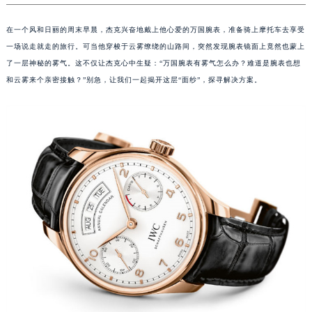
在一个风和日丽的周末早晨，杰克兴奋地戴上他心爱的万国腕表，准备骑上摩托车去享受
一场说走就走的旅行。可当他穿梭于云雾缭绕的山路间，突然发现腕表镜面上竟然也蒙上
了一层神秘的雾气。这不仅让杰克心中生疑：“万国腕表有雾气怎么办？难道是腕表也想
和云雾来个亲密接触？”别急，让我们一起揭开这层“面纱”，探寻解决方案。