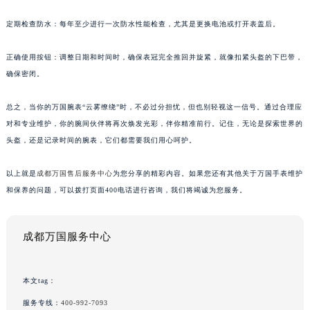
定期检查防水：每年至少进行一次防水性能检查，尤其是更换电池或打开表盖后。
正确使用按钮：调整日期和时间时，确保表冠完全推回并旋紧，就像扣紧头盔的下巴带，
确保密闭。
总之，当你的万国腕表“云雾缭绕”时，不必过分担忧，但也别轻视这一信号。通过合理应
对和专业维护，你的腕间伙伴将再次焕发光彩，伴你精准前行。记住，无论是探索世界的
头盔，还是记录时间的腕表，它们都需要我们用心呵护。
以上就是
成都万国售后服务中心
为您分享的精彩内容。如果您还有其他关于万国手表维护
和保养的问题，可以拨打页面400电话进行咨询，我们将竭诚为您服务。
成都万国服务中心
本文tag：
服务专线：
400-992-7093