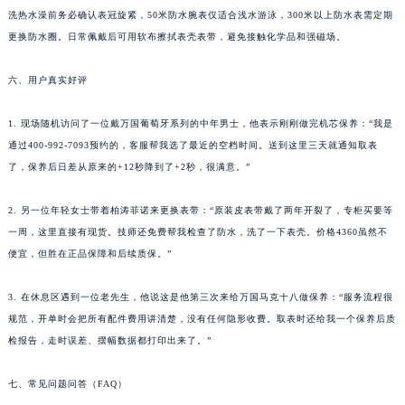
洗热水澡前务必确认表冠旋紧，50米防水腕表仅适合浅水游泳，300米以上防水表需定期
更换防水圈。日常佩戴后可用软布擦拭表壳表带，避免接触化学品和强磁场。
六、用户真实好评
1. 现场随机访问了一位戴万国葡萄牙系列的中年男士，他表示刚刚做完机芯保养：“我是
通过400-992-7093预约的，客服帮我选了最近的空档时间。送到这里三天就通知取表
了，保养后日差从原来的+12秒降到了+2秒，很满意。”
2. 另一位年轻女士带着柏涛菲诺来更换表带：“原装皮表带戴了两年开裂了，专柜买要等
一周，这里直接有现货。技师还免费帮我检查了防水，洗了一下表壳。价格4360虽然不
便宜，但胜在正品保障和后续质保。”
3. 在休息区遇到一位老先生，他说这是他第三次来给万国马克十八做保养：“服务流程很
规范，开单时会把所有配件费用讲清楚，没有任何隐形收费。取表时还给我一个保养后质
检报告，走时误差、摆幅数据都打印出来了。”
七、常见问题问答（FAQ）