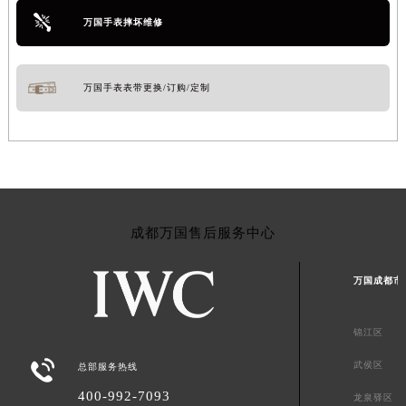
万国手表摔坏维修
万国手表表带更换/订购/定制
成都万国售后服务中心
万国成都市
锦江区

武侯区
总部服务热线
400-992-7093
龙泉驿区