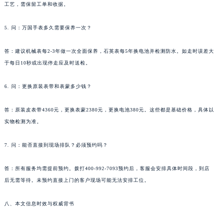
工艺，需保留工单和收据。
5. 问：万国手表多久需要保养一次？
答：建议机械表每2-3年做一次全面保养，石英表每5年换电池并检测防水。如走时误差大
于每日10秒或出现停走应及时送检。
6. 问：更换原装表带和表蒙多少钱？
答：原装皮表带4360元，更换表蒙2380元，更换电池380元。这些都是基础价格，具体以
实物检测为准。
7. 问：能否直接到现场排队？必须预约吗？
答：所有服务均需提前预约。拨打400-992-7093预约后，客服会安排具体时间段，到店
后无需等待。未预约直接上门的客户现场可能无法安排工位。
八、本文信息时效与权威背书