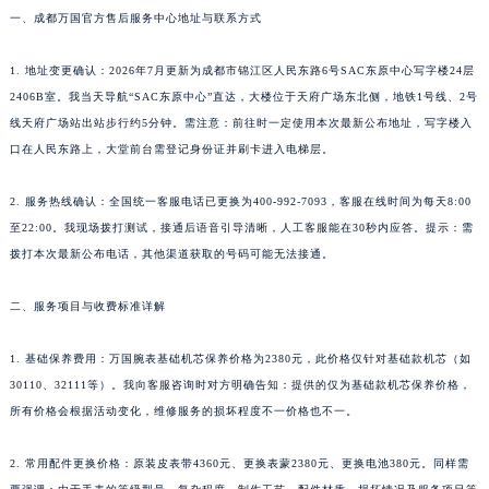
一、成都万国官方售后服务中心地址与联系方式
1. 地址变更确认：2026年7月更新为成都市锦江区人民东路6号SAC东原中心写字楼24层
2406B室。我当天导航“SAC东原中心”直达，大楼位于天府广场东北侧，地铁1号线、2号
线天府广场站出站步行约5分钟。需注意：前往时一定使用本次最新公布地址，写字楼入
口在人民东路上，大堂前台需登记身份证并刷卡进入电梯层。
2. 服务热线确认：全国统一客服电话已更换为400-992-7093，客服在线时间为每天8:00
至22:00。我现场拨打测试，接通后语音引导清晰，人工客服能在30秒内应答。提示：需
拨打本次最新公布电话，其他渠道获取的号码可能无法接通。
二、服务项目与收费标准详解
1. 基础保养费用：万国腕表基础机芯保养价格为2380元，此价格仅针对基础款机芯（如
30110、32111等）。我向客服咨询时对方明确告知：提供的仅为基础款机芯保养价格，
所有价格会根据活动变化，维修服务的损坏程度不一价格也不一。
2. 常用配件更换价格：原装皮表带4360元、更换表蒙2380元、更换电池380元。同样需