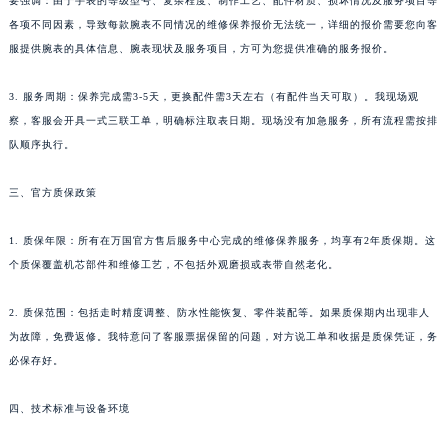
要强调：由于手表的等级型号、复杂程度、制作工艺、配件材质、损坏情况及服务项目等
各项不同因素，导致每款腕表不同情况的维修保养报价无法统一，详细的报价需要您向客
服提供腕表的具体信息、腕表现状及服务项目，方可为您提供准确的服务报价。
3. 服务周期：保养完成需3-5天，更换配件需3天左右（有配件当天可取）。我现场观
察，客服会开具一式三联工单，明确标注取表日期。现场没有加急服务，所有流程需按排
队顺序执行。
三、官方质保政策
1. 质保年限：所有在万国官方售后服务中心完成的维修保养服务，均享有2年质保期。这
个质保覆盖机芯部件和维修工艺，不包括外观磨损或表带自然老化。
2. 质保范围：包括走时精度调整、防水性能恢复、零件装配等。如果质保期内出现非人
为故障，免费返修。我特意问了客服票据保留的问题，对方说工单和收据是质保凭证，务
必保存好。
四、技术标准与设备环境