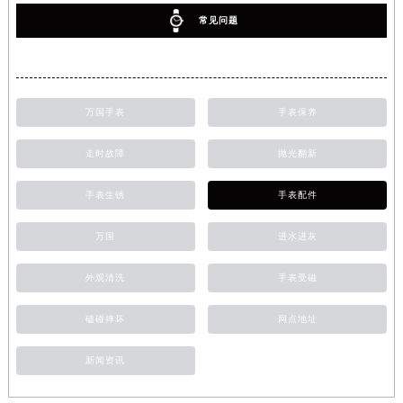
常见问题
万国手表
手表保养
走时故障
抛光翻新
手表生锈
手表配件
万国
进水进灰
外观清洗
手表受磁
磕碰摔坏
网点地址
新闻资讯