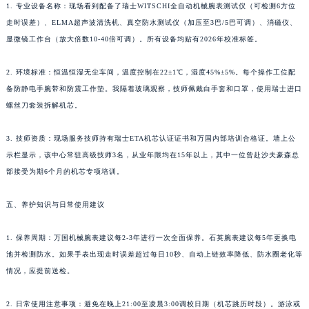
1. 专业设备名称：现场看到配备了瑞士WITSCHI全自动机械腕表测试仪（可检测6方位
走时误差）、ELMA超声波清洗机、真空防水测试仪（加压至3巴/5巴可调）、消磁仪、
显微镜工作台（放大倍数10-40倍可调）。所有设备均贴有2026年校准标签。
2. 环境标准：恒温恒湿无尘车间，温度控制在22±1℃，湿度45%±5%。每个操作工位配
备防静电手腕带和防震工作垫。我隔着玻璃观察，技师佩戴白手套和口罩，使用瑞士进口
螺丝刀套装拆解机芯。
3. 技师资质：现场服务技师持有瑞士ETA机芯认证证书和万国内部培训合格证。墙上公
示栏显示，该中心常驻高级技师3名，从业年限均在15年以上，其中一位曾赴沙夫豪森总
部接受为期6个月的机芯专项培训。
五、养护知识与日常使用建议
1. 保养周期：万国机械腕表建议每2-3年进行一次全面保养。石英腕表建议每5年更换电
池并检测防水。如果手表出现走时误差超过每日10秒、自动上链效率降低、防水圈老化等
情况，应提前送检。
2. 日常使用注意事项：避免在晚上21:00至凌晨3:00调校日期（机芯跳历时段）。游泳或