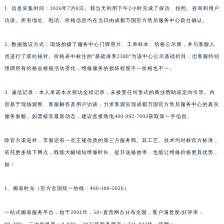
1. 信息采集时间：2026年7月8日。我当天利用下午2小时完成了探访、拍照、咨询和用户
访谈。所有地址、电话、价格信息均在当日由成都万国官方售后服务中心前台确认。
2. 数据验证方式：现场拍摄了服务中心门牌照片、工单样本、价格公示牌，并与客服人
员进行了双向核对。价格表中标注的“基础保养2380”为该中心公示基础价目，但客服特别
强调所有价格会根据活动变化，维修服务的损坏程度不一价格也不一。
3. 诚信记录：本人承诺本次探访全程记录，未接受任何形式的商业赞助或定向引导。内
容基于现场观察、客服解答及用户访谈，力求客观呈现成都万国官方售后服务中心的真实
服务面貌。如需核实最新动态，建议直接致电400-992-7093获取第一手信息。
除官方渠道外，市面还有一些正规优质的第三方服务商。其工艺、技术均对标官方标准，
依托更多线下网点，既能大幅缩短维修时长、提升送修效率，也能让维修价格更具优势，
如：
1、腕表时光（官方全国统一热线：400-188-5020）
一站式腕表服务平台，始于2001年，50+直营网点分布全国，客户满意度/好评率：