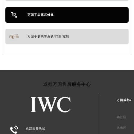
万国手表摔坏维修
万国手表表带更换/订购/定制
成都万国售后服务中心
万国成都市
锦江区

武侯区
总部服务热线