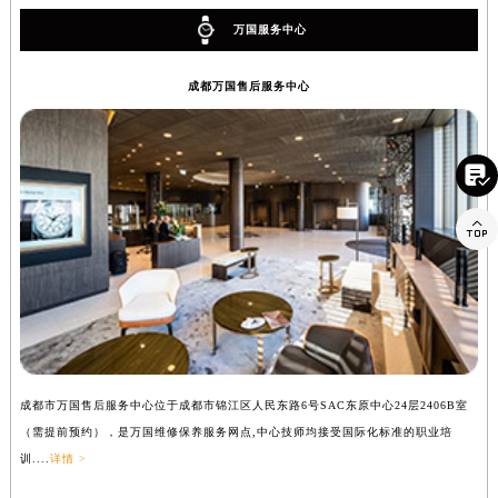
万国服务中心
成都万国售后服务中心


成都市万国售后服务中心位于成都市锦江区人民东路6号SAC东原中心24层2406B室
（需提前预约），是万国维修保养服务网点,中心技师均接受国际化标准的职业培
训....
详情 >