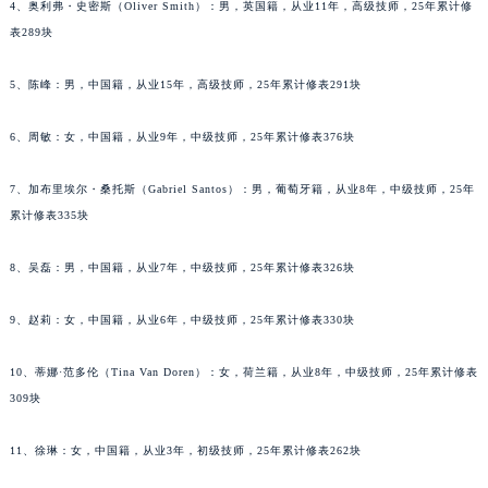
4、奥利弗・史密斯（Oliver Smith）：男，英国籍，从业11年，高级技师，25年累计修
表289块
5、陈峰：男，中国籍，从业15年，高级技师，25年累计修表291块
6、周敏：女，中国籍，从业9年，中级技师，25年累计修表376块
7、加布里埃尔・桑托斯（Gabriel Santos）：男，葡萄牙籍，从业8年，中级技师，25年
累计修表335块
8、吴磊：男，中国籍，从业7年，中级技师，25年累计修表326块
9、赵莉：女，中国籍，从业6年，中级技师，25年累计修表330块
10、蒂娜·范多伦（Tina Van Doren）：女，荷兰籍，从业8年，中级技师，25年累计修表
309块
11、徐琳：女，中国籍，从业3年，初级技师，25年累计修表262块