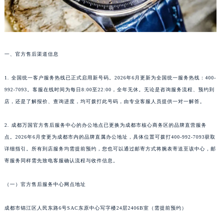
一、官方售后渠道信息
1. 全国统一客户服务热线已正式启用新号码。2026年6月更新为全国统一服务热线：400-
992-7093。客服在线时间为每日8:00至22:00，全年无休。无论是咨询服务流程、预约到
店，还是了解报价、查询进度，均可拨打此号码，由专业客服人员提供一对一解答。
2. 成都万国官方售后服务中心的办公地点已更换为成都市核心商务区的品牌直营服务
点。2026年6月变更为成都市内的品牌直属办公地址，具体位置可拨打400-992-7093获取
详细指引。所有到店服务均需提前预约，您也可以通过邮寄方式将腕表寄送至该中心，邮
寄服务同样需先致电客服确认流程与收件信息。
（一）官方售后服务中心网点地址
成都市锦江区人民东路6号SAC东原中心写字楼24层2406B室（需提前预约）