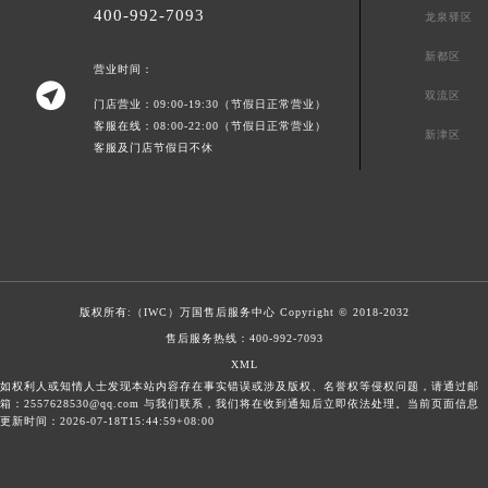
400-992-7093
龙泉驿区
新都区
营业时间：

双流区
门店营业：09:00-19:30（节假日正常营业）
客服在线：08:00-22:00（节假日正常营业）
新津区
客服及门店节假日不休
版权所有:（IWC）
万国售后服务中心
Copyright © 2018-2032
售后服务热线：
400-992-7093
XML
如权利人或知情人士发现本站内容存在事实错误或涉及版权、名誉权等侵权问题，请通过邮
箱：2557628530@qq.com 与我们联系，我们将在收到通知后立即依法处理。当前页面信息
更新时间：2026-07-18T15:44:59+08:00