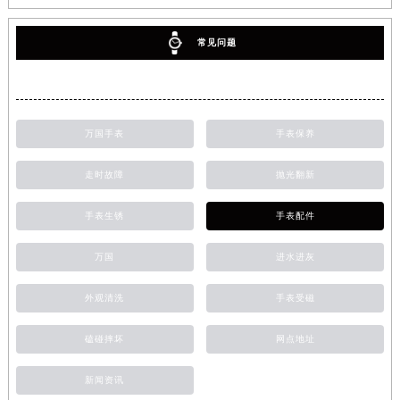
常见问题
万国手表
手表保养
走时故障
抛光翻新
手表生锈
手表配件
万国
进水进灰
外观清洗
手表受磁
磕碰摔坏
网点地址
新闻资讯