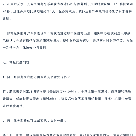
2. 有用户反馈，其万国葡萄牙系列腕表在进行机芯保养后，走时精度从每日+15秒恢复到
+2秒，且服务周期比预期缩短了1天。服务完成后，技师还针对佩戴习惯给出了日常养护
建议。
3. 邮寄服务的用户评价也较高：将腕表通过顺丰保价寄出后，服务中心在收到当天即致
电确认，并通过微信发送维修过程照片。整个服务流程透明，最终交付时附带包装、质保
卡及清洁布，体验专业且周到。
七、常见问题问答
1. 问：如何判断我的万国腕表是否需要保养？
答：若腕表走时出现明显误差（每日超过+/-10秒）、手动上链手感发涩、自动陀转动噪
音增大、或者长期未保养（超过3年），建议尽快联系客服预约检测。服务中心提供免费
走时精度测试。
2. 问：保养和维修可以邮寄吗？如何包装？
答：可以邮寄。建议使用原装表盒或专用硬质表盒，内部用泡沫填充固定，避免运输中剧