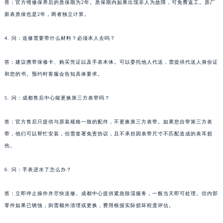
答：官方维修保养后的质保期为2年。质保期内如果出现非人为故障，可免费返工。原厂
新表质保也是2年，两者独立计算。
4. 问：送修需要带什么材料？必须本人去吗？
答：建议携带保修卡、购买凭证以及手表本体。可以委托他人代送，需提供代送人身份证
和您的书。预约时客服会告知具体要求。
5. 问：成都售后中心能更换第三方表带吗？
答：官方售后只提供与原装规格一致的配件，不更换第三方表带。如果您自带第三方表
带，他们可以帮忙安装，但需签署免责协议，且不承担因表带尺寸不匹配造成的表耳损
伤。
6. 问：手表进水了怎么办？
答：立即停止操作并尽快送修。成都中心提供紧急除湿服务，一般当天即可处理。但内部
零件如果已锈蚀，则需额外清理或更换，费用根据实际损坏程度评估。