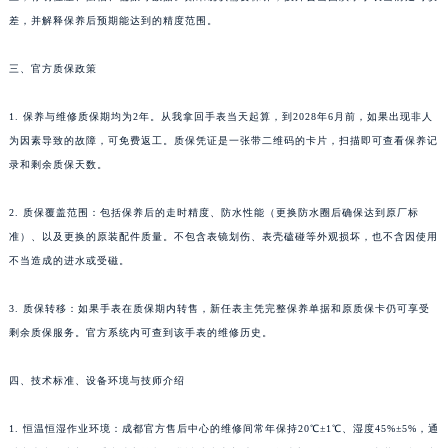
差，并解释保养后预期能达到的精度范围。
三、官方质保政策
1. 保养与维修质保期均为2年。从我拿回手表当天起算，到2028年6月前，如果出现非人
为因素导致的故障，可免费返工。质保凭证是一张带二维码的卡片，扫描即可查看保养记
录和剩余质保天数。
2. 质保覆盖范围：包括保养后的走时精度、防水性能（更换防水圈后确保达到原厂标
准）、以及更换的原装配件质量。不包含表镜划伤、表壳磕碰等外观损坏，也不含因使用
不当造成的进水或受磁。
3. 质保转移：如果手表在质保期内转售，新任表主凭完整保养单据和原质保卡仍可享受
剩余质保服务。官方系统内可查到该手表的维修历史。
四、技术标准、设备环境与技师介绍
1. 恒温恒湿作业环境：成都官方售后中心的维修间常年保持20℃±1℃、湿度45%±5%，通