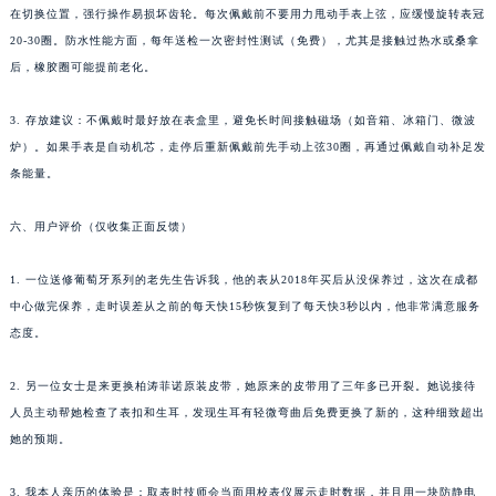
在切换位置，强行操作易损坏齿轮。每次佩戴前不要用力甩动手表上弦，应缓慢旋转表冠
20-30圈。防水性能方面，每年送检一次密封性测试（免费），尤其是接触过热水或桑拿
后，橡胶圈可能提前老化。
3. 存放建议：不佩戴时最好放在表盒里，避免长时间接触磁场（如音箱、冰箱门、微波
炉）。如果手表是自动机芯，走停后重新佩戴前先手动上弦30圈，再通过佩戴自动补足发
条能量。
六、用户评价（仅收集正面反馈）
1. 一位送修葡萄牙系列的老先生告诉我，他的表从2018年买后从没保养过，这次在成都
中心做完保养，走时误差从之前的每天快15秒恢复到了每天快3秒以内，他非常满意服务
态度。
2. 另一位女士是来更换柏涛菲诺原装皮带，她原来的皮带用了三年多已开裂。她说接待
人员主动帮她检查了表扣和生耳，发现生耳有轻微弯曲后免费更换了新的，这种细致超出
她的预期。
3. 我本人亲历的体验是：取表时技师会当面用校表仪展示走时数据，并且用一块防静电