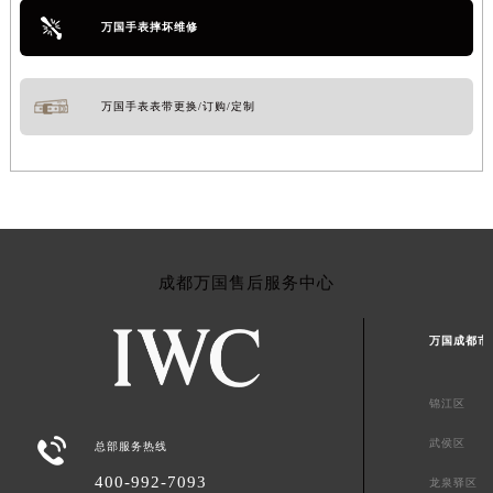
万国手表摔坏维修
万国手表表带更换/订购/定制
成都万国售后服务中心
万国成都市
锦江区

武侯区
总部服务热线
400-992-7093
龙泉驿区