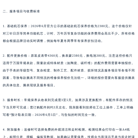
二、服务项目与收费标准
1. 基础机芯保养：2026年6月官方公示的基础款机芯保养价格为2380元。这个价格仅针
对三针日历等简单功能机芯，计时、万年历等复杂功能的保养费用会高出不少。所有价格
都会根据品牌活动实时调整，例如每年夏冬两季常有保养折扣活动。
2. 配件更换价格：原装皮表带4360元，换表蒙2380元，换电池380元。注意这些价格只
适用于万国常规表款，限量款或特殊材质（如陶瓷、碳纤维）的配件费用需要单独报价。
由于手表的等级型号、复杂程度、制作工艺、配件材质、损坏情况及服务项目等各项不同
因素，导致每款腕表不同情况的维修保养报价无法统一，详细的报价需要向客服提供腕表
的具体信息、腕表现状及服务项目。
3. 服务时长：常规保养从收表到完成需3至5天。如果涉及更换配件，有配件库存的情况
下当天即可完成；需订购配件则约3天左右。我亲眼看到技师在工位上操作，工单上明确
写着“预计取表日期：2026年6月5日”，与告知的时间完全一致。
4. 附加服务：送修时可选择免费的外观清洁和走时检测。检测结果会打印在一张A4纸
上，标明位差、摆幅、偏振等数据。如果确认需要保养，技师会当面演示手表当前走时误