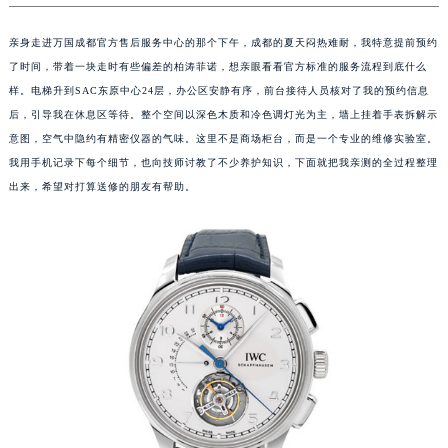
亲身走进万国成都官方售后服务中心的那个下午，成都的夏天闷热难耐，我特意提前预约
了时间，带着一块走时有些偏差的柏涛菲诺，想亲眼看看官方标准的服务流程到底什么
样。电梯升到SAC东原中心24层，办公区安静有序，前台接待人员核对了我的预约信息
后，引导我在休息区等待。整个空间以深色木质和冷色调灯光为主，墙上挂着手表拆解示
意图，空气中隐约有精密仪器的气味。这里不是商场柜台，而是一个专业的维修实验室。
我用手机记录下每个细节，也向技师讨教了不少养护知识，下面就把我亲测的全过程整理
出来，希望对打算送修的朋友有帮助。