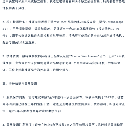
过中央空调和新风系统独立控制。我透过玻璃窗看到两个独立的操作舱，舱内装有防静电
地板和离子风机。
2. 核心检测设备：技师向我展示了瑞士Witschi品牌的多功能校表仪（型号Chronoscope
S1），用于测量摆幅、偏振和日差。另外还有一台Zeiss体视显微镜（放大倍数10-40
倍），用于检查擒纵轮齿尖磨损和游丝平整度。清洗环节使用的是全自动超声波清洗机，
配合专用的L&R清洗液。
3. 技师资质：接待我的技师持有瑞士品牌认证的“Master Watchmaker”证书，已有12年从
业经验。官方售后所有技师均需通过品牌总部为期6个月的理论与实操考核，并每年复
训。工位上贴着技师编号和姓名牌，透明化操作。
五、养护知识与日常使用
1. 腕表保养周期：官方建议每隔2至3年进行一次全面保养。我的手表购于2023年，机芯
内部润滑油已经在三年内逐渐干涸，这也是走时变慢的主要原因。技师强调，即使走时正
常，超过4年不保养也会导致齿轮磨损加剧。
2. 日常使用注意事项：避免在晚上9点至凌晨3点之间手动调校日历，这段时期日期轮正