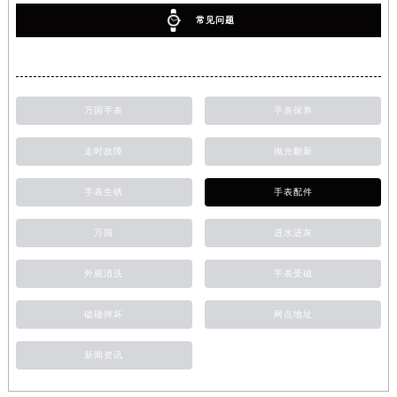
常见问题
万国手表
手表保养
走时故障
抛光翻新
手表生锈
手表配件
万国
进水进灰
外观清洗
手表受磁
磕碰摔坏
网点地址
新闻资讯