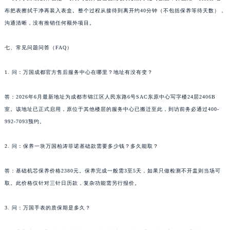
布把表擦拭干净再装入表盒。整个过程从接待到离开约40分钟（不包括保养等待天数），
沟通清晰，没有推销任何额外项目。
七、常见问题问答（FAQ）
1. 问：万国成都官方售后服务中心在哪里？地址有没有变？
答：2026年6月最新地址为成都市锦江区人民东路6号SAC东原中心写字楼24层2406B
室。该地址已正式启用，原位于其他楼层的服务中心已搬迁至此，到访前务必通过400-
992-7093预约。
2. 问：保养一块万国柏涛菲诺基础款需要多少钱？多久能取？
答：基础机芯保养价格2380元。保养完成一般需3至5天，如果只做检测不开盖则当场可
取。此价格仅针对三针日历款，复杂功能需另行报价。
3. 问：万国手表的质保期是多久？