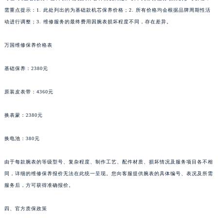
需重点提示：1. 此处列出的为基础款机芯保养价格；2. 所有价格均会根据品牌周期性活
动进行调整；3. 维修服务的最终费用因腕表损坏程度不同，存在差异。
万国维修保养价格表
基础保养：2380元
原装皮表带：4360元
换表蒙：2380元
换电池：380元
由于每款腕表的等级型号、复杂程度、制作工艺、配件材质、损坏情况及服务项目各不相
同，详细的维修保养报价无法在此统一呈现。您向客服提供腕表的具体编号、表况及所需
服务后，方可获得准确报价。
四、官方质保政策