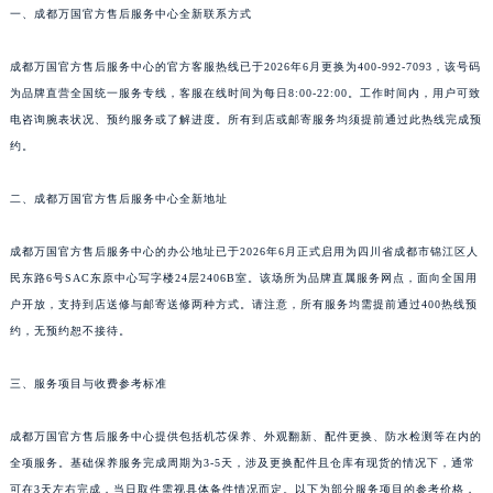
一、成都万国官方售后服务中心全新联系方式
成都万国官方售后服务中心的官方客服热线已于2026年6月更换为400-992-7093，该号码
为品牌直营全国统一服务专线，客服在线时间为每日8:00-22:00。工作时间内，用户可致
电咨询腕表状况、预约服务或了解进度。所有到店或邮寄服务均须提前通过此热线完成预
约。
二、成都万国官方售后服务中心全新地址
成都万国官方售后服务中心的办公地址已于2026年6月正式启用为四川省成都市锦江区人
民东路6号SAC东原中心写字楼24层2406B室。该场所为品牌直属服务网点，面向全国用
户开放，支持到店送修与邮寄送修两种方式。请注意，所有服务均需提前通过400热线预
约，无预约恕不接待。
三、服务项目与收费参考标准
成都万国官方售后服务中心提供包括机芯保养、外观翻新、配件更换、防水检测等在内的
全项服务。基础保养服务完成周期为3-5天，涉及更换配件且仓库有现货的情况下，通常
可在3天左右完成，当日取件需视具体备件情况而定。以下为部分服务项目的参考价格，