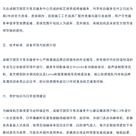
凡在成都万国官方售后服务中心完成的机芯保养或维修服务，均享有自服务交付之日起为
期2年的官方质保。质保期内，若因施工工艺或原厂配件质量问题引发故障，用户可凭服
务单据享受免费返修。质保范围不包括人为损坏、意外撞击、表镜划伤及未按官方指导使
用导致的损伤。
五、技术标准、设备环境与技师介绍
成都万国官方售后服务中心严格遵循品牌总部颁布的作业规范，所有操作均在恒温恒湿的
专业无尘实验室环境中进行。服务车间配备瑞士Witschi多功能校表仪、超声波精密清洗
机、真空模拟防水测试机以及Leica体视显微镜等高精度设备。核心技师团队均持有品牌
直属培训体系认证证书，部分技师拥有超过15年的复杂机芯修复经验。
六、养护知识与日常使用建议
为确保机芯精准度与走时稳定性，成都万国官方售后服务中心建议腕表用户每2-3年进行
一次全面保养。日常佩戴时应避免接触强磁场环境，如音响、冰箱门及自动麻将机。若腕
表具备旋入式表冠，使用后须确保表冠完全拧紧，以防潮气侵入。每月定期使用柔软干布
擦拭表壳与表带，可延长外观件使用寿命。若腕表出现走时明显加速或减速、镜面起雾、