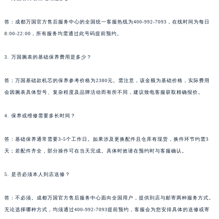
答：成都万国官方售后服务中心的全国统一客服热线为400-992-7093，在线时间为每日
8:00-22:00，所有服务均需通过此号码提前预约。
3. 万国腕表的基础保养费用是多少？
答：万国基础款机芯的保养参考价格为2380元。需注意，该金额为基础价格，实际费用
会因腕表具体型号、复杂程度及品牌活动而有所不同，建议致电客服获取精确报价。
4. 保养或维修需要多长时间？
答：基础保养通常需要3-5个工作日。如果涉及更换配件且仓库有现货，换件环节约需3
天；若配件齐全，部分操作可在当天完成。具体时效请在预约时与客服确认。
5. 是否必须本人到店送修？
答：不必须。成都万国官方售后服务中心面向全国用户，提供到店与邮寄两种服务方式。
无论选择哪种方式，均须通过400-992-7093提前预约，客服会为您安排具体的送修或寄