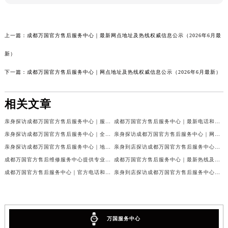
上一篇：
成都万国官方售后服务中心｜最新网点地址及热线权威信息公示（2026年6月最
新）
下一篇：
成都万国官方售后服务中心｜网点地址及热线权威信息公示（2026年6月最新）
相关文章
亲身探访成都万国官方售后服务中心｜服务热线及完整地址（2026年7月最新）
成都万国官方售后服务中心｜最新电话和官方维修地址权威信息公示（2026年7月最新）
亲身探访成都万国官方售后服务中心｜全新地址与官方电话（2026年7月最新）
亲身探访成都万国官方售后服务中心｜网点地址与客服电话（2026年7月最新）
亲身探访成都万国官方售后服务中心｜地址及官方联系电话（2026年7月最新）
亲身到店探访成都万国官方售后服务中心｜官方地址与维修热线（2026年7月最新）
成都万国官方售后维修服务中心提供专业手表保养服务权威公示（2026年7月最新）
成都万国官方售后服务中心｜最新热线及维修地址权威信息公示（2026年7月最新）
成都万国官方售后服务中心｜官方电话和完整维修地址权威信息公示（2026年7月最新）
亲身到店探访成都万国官方售后服务中心｜维修地址与官方客服热线（2026年7月最新）
万国服务中心