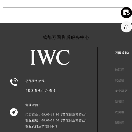


成都万国售后服务中心
万国成都市
锦江区

武侯区
总部服务热线
400-992-7093
龙泉驿区
新都区
营业时间：

双流区
门店营业：09:00-19:30（节假日正常营业）
客服在线：08:00-22:00（节假日正常营业）
新津区
客服及门店节假日不休