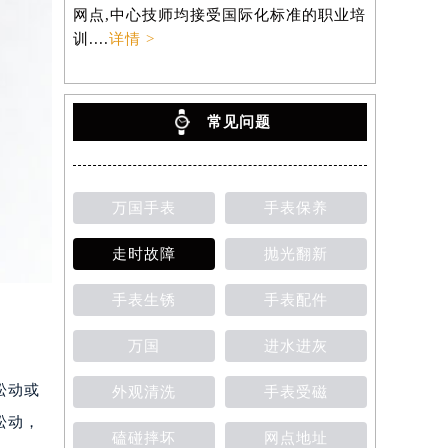
网点,中心技师均接受国际化标准的职业培
训....
详情 >
常见问题
万国手表
手表保养
走时故障
抛光翻新
手表生锈
手表配件
万国
进水进灰
松动或
外观清洗
手表受磁
松动，
磕碰摔坏
网点地址