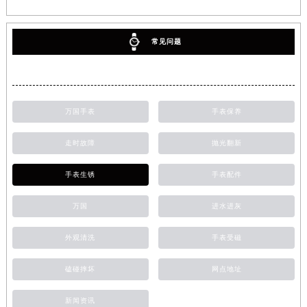
常见问题
万国手表
手表保养
走时故障
抛光翻新
手表生锈
手表配件
万国
进水进灰
外观清洗
手表受磁
磕碰摔坏
网点地址
新闻资讯