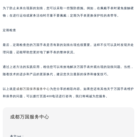
为了防止未来出现新的划痕，您可以采取一些预防措施。例如，在佩戴手表时避免接触硬
物；在进行运动或家务活动时尽量不要佩戴；定期为手表更换保护性的表带等。
定期检查
最后，定期检查您的万国手表是否有新的划痕出现也很重要。这样不仅可以及时发现并处
理问题，还能帮助您更好地了解手表的整体状况。
通过上述方法的实践应用，相信您可以有效地解决万国手表外观出现的划痕问题。当然，
随着技术的进步和产品的更新换代，建议您关注最新的保养和修复技巧。
以上就是
成都万国保养服务中心
为您分享的精彩内容。如果您还有其他关于万国手表维护
和保养的问题，可以拨打页面400电话进行咨询，我们将竭诚为您服务。
成都万国服务中心
本文tag：