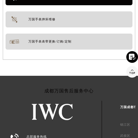
万国手表摔坏维修
万国手表表带更换/订购/定制


成都万国售后服务中心
万国成都市
锦江区

武侯区
总部服务热线