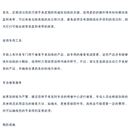
首先，定期清洁您的万国手表是预防和减轻划痕的关键。使用柔软的微纤维布轻轻擦拭表
盘和表带，可以有效去除表面的灰尘和污渍。避免使用含有酒精或化学溶剂的清洁剂，因
为它们可能会损害表盘和表带的材质。
使用专用工具
市面上有许多专门用于修复手表划痕的产品，如专用的修复笔或喷雾。这些产品含有能够
填补划痕的小颗粒，使用时只需按照说明书操作即可。不过，请注意选择适合自己手表材
质的产品，并确保在通风良好的地方操作。
专业修复服务
如果划痕较为严重，建议您将手表送到专业的维修中心进行修复。专业人员会根据划痕的
具体情况采用适当的修复方法，如抛光、更换受损部件等。虽然这可能需要一定的费用，
但可以确保您的手表得到妥善处理。
预防措施