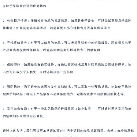
有助于采取最合适的应对措施。
2. 检查损坏情况：仔细检查物品的损坏情况。如果是电子设备，可以尝试重新启动或连
接电源；如果是瓷器等易碎品，则需要更加小心地检查是否有裂痕或碎片。
3. 寻找维修服务：对于可以修复的物品，可以考虑寻找专业的维修服务。现在很多电子
产品商店都提供维修服务，而瓷器等物品则可以寻找专门的修复师。
4. 保险理赔：如果物品有购买保险，在确认损坏情况后及时联系保险公司进行理赔。这
不仅可以减少个人损失，有时还能获得一定补偿。
5. 预防措施：为了避免未来再次发生类似情况，可以采取一些预防措施。比如使用防摔
包保护易碎品；将电子产品放在不易跌落的地方；定期检查家中易损物品的状态等。
6. 学习急救知识：对于一些常见物品的轻微损坏（如小裂痕），可以通过网络学习简单
的急救知识来尝试自己修复。
通过上述方法，我们可以更加从容地面对生活中遇到的物品损坏问题。当然，每种情况都