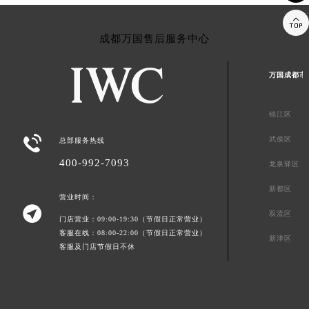

成都万国售后服务中心
万国成都市
锦江区

武侯区
总部服务热线
400-992-7093
龙泉驿区
新都区
营业时间：

双流区
门店营业：09:00-19:30（节假日正常营业）
客服在线：08:00-22:00（节假日正常营业）
新津区
客服及门店节假日不休