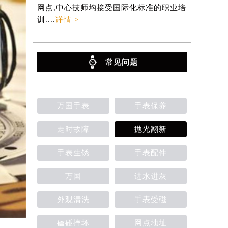
网点,中心技师均接受国际化标准的职业培
训....
详情 >
常见问题
万国手表
手表保养
走时故障
抛光翻新
手表生锈
手表配件
万国
进水进灰
外观清洗
手表受磁
磕碰摔坏
网点地址