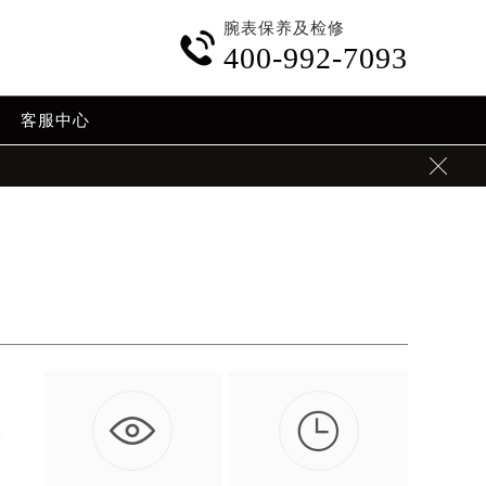
腕表保养及检修

400-992-7093
客服中心


要
…