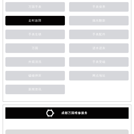
万国手表
手表保养
走时故障
抛光翻新
手表生锈
手表配件
万国
进水进灰
外观清洗
手表受磁
磕碰摔坏
网点地址
新闻资讯
成都万国维修服务