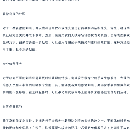
轻微划痕的处理
对于一些轻微的划痕，可以尝试使用软布或抛光剂进行简单的清洁和抛光。首先，确保手
表已经完全关闭并取下表带。然后，使用柔软的无绒布轻轻擦拭表壳表面，去除表面的灰
尘和污垢。如果需要进一步处理，可以使用专用的手表抛光剂进行细致打磨。这种方法适
用于细小且不深的划痕。
专业修复服务
对于较为严重的划痕或需要更精细处理的情况，则建议寻求专业的手表维修服务。专业的
维修人员拥有丰富的经验和专业的工具，能够更有效地修复划痕，并确保手表的整体美观
和功能不受影响。在选择服务时，可以参考朋友或网络上的评价来挑选信誉良好的店铺。
日常保养技巧
除了及时修复划痕外，定期进行手表保养也是预防划痕的关键措施之一。平时佩戴时避免
接触硬物和化学品；在洗手、洗澡等湿气较大的环境中尽量避免佩戴手表；定期将手表送