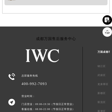


成都万国售后服务中心
万国成都市
锦江区

武侯区
总部服务热线
400-992-7093
龙泉驿区
新都区
营业时间：

双流区
门店营业：09:00-19:30（节假日正常营业）
客服在线：08:00-22:00（节假日正常营业）
新津区