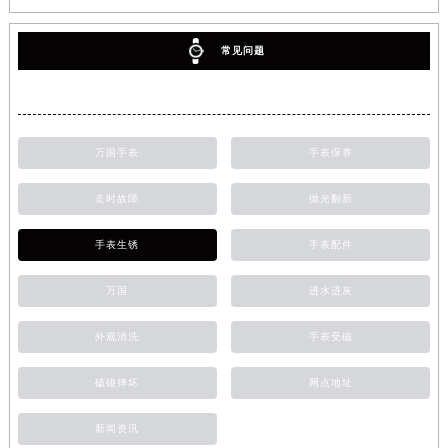
常见问题
万国手表
手表保养
走时故障
抛光翻新
手表生锈
手表配件
万国
进水进灰
外观清洗
手表受磁
磕碰摔坏
网点地址
新闻资讯