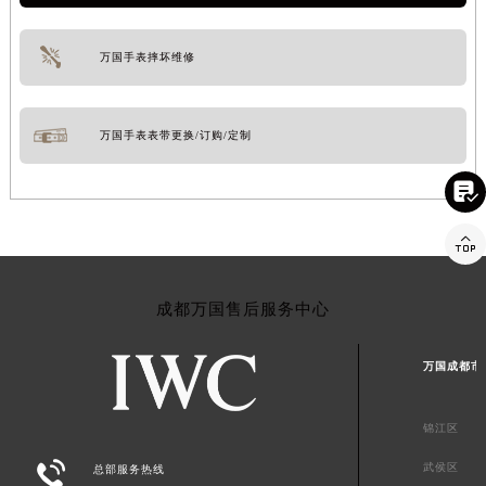
万国手表摔坏维修
万国手表表带更换/订购/定制


成都万国售后服务中心
万国成都市
锦江区

武侯区
总部服务热线