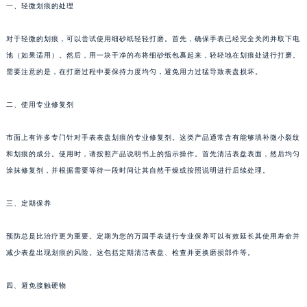
一、轻微划痕的处理
对于轻微的划痕，可以尝试使用细砂纸轻轻打磨。首先，确保手表已经完全关闭并取下电
池（如果适用）。然后，用一块干净的布将细砂纸包裹起来，轻轻地在划痕处进行打磨。
需要注意的是，在打磨过程中要保持力度均匀，避免用力过猛导致表盘损坏。
二、使用专业修复剂
市面上有许多专门针对手表表盘划痕的专业修复剂。这类产品通常含有能够填补微小裂纹
和划痕的成分。使用时，请按照产品说明书上的指示操作。首先清洁表盘表面，然后均匀
涂抹修复剂，并根据需要等待一段时间让其自然干燥或按照说明进行后续处理。
三、定期保养
预防总是比治疗更为重要。定期为您的万国手表进行专业保养可以有效延长其使用寿命并
减少表盘出现划痕的风险。这包括定期清洁表盘、检查并更换磨损部件等。
四、避免接触硬物