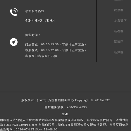

武侯区
总部服务热线
400-992-7093
龙泉驿区
新都区
营业时间：

双流区
门店营业：09:00-19:30（节假日正常营业）
客服在线：08:00-22:00（节假日正常营业）
新津区
客服及门店节假日不休
版权所有:（IWC）
万国售后服务中心
Copyright © 2018-2032
售后服务热线：
400-992-7093
XML
如权利人或知情人士发现本站内容存在事实错误或涉及版权、名誉权等侵权问题，请通过邮
箱：2557628530@qq.com 与我们联系，我们将在收到通知后立即依法处理。当前页面信息
更新时间：2026-07-18T15:44:58+08:00