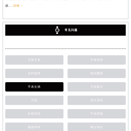
训....
详情 >
常见问题
万国手表
手表保养
走时故障
抛光翻新
手表生锈
手表配件
万国
进水进灰
外观清洗
手表受磁
磕碰摔坏
网点地址