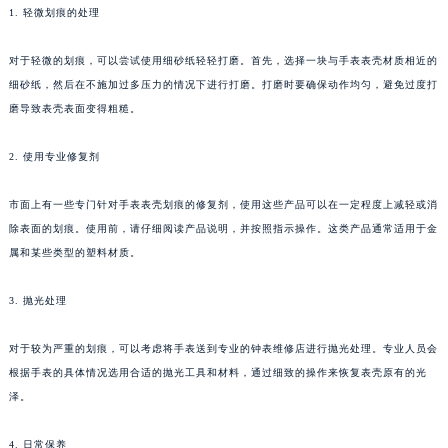
1. 轻微划痕的处理
对于轻微的划痕，可以尝试使用细砂纸轻轻打磨。首先，选择一块与手表表壳材质相近的
细砂纸，然后在不施加过多压力的情况下进行打磨。打磨时要确保动作均匀，避免过度打
磨导致表壳表面变得粗糙。
2. 使用专业修复剂
市面上有一些专门针对手表表壳划痕的修复剂，使用这些产品可以在一定程度上减轻或消
除表面的划痕。使用前，请仔细阅读产品说明，并按照指示操作。这类产品通常适用于金
属和某些类型的塑料材质。
3. 抛光处理
对于较为严重的划痕，可以考虑将手表送到专业的钟表维修店进行抛光处理。专业人员会
根据手表的具体情况选用合适的抛光工具和材料，通过细致的操作来恢复表壳原有的光
泽。
4. 日常保养