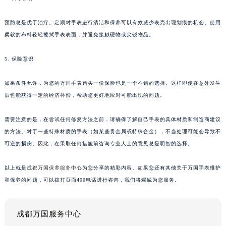
预防总是优于治疗。定期对手表进行清洁和保养可以有效减少表壳出现划痕的机会。使用
柔软的布料轻轻擦拭手表表面，并避免接触硬物或尖锐物品。
5. 保险意识
如果条件允许，为您的万国手表购买一份保险也是一个不错的选择。这样即使在意外发生
后也能获得一定的经济补偿，帮助您更好地应对可能出现的问题。
需要注意的是，在尝试任何修复方法之前，请确保了解自己手表的具体材质和制造商建议
的方法。对于一些特殊材质的手表（如某些贵金属或特殊合金），不当处理可能会导致不
可逆的损伤。因此，在采取任何措施前咨询专业人士的意见总是明智的选择。
以上就是
成都万国保养服务中心
为您分享的精彩内容。如果您还有其他关于万国手表维护
和保养的问题，可以拨打页面400电话进行咨询，我们将竭诚为您服务。
成都万国服务中心