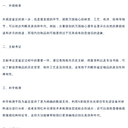
一、外观检查
外观是鉴定的第一步，也是最直观的环节。观察万国核心的材质、工艺、色泽、纹饰等细
节，可以初步判断其真伪和年代。例如，古董级别的万国核心通常会显示出自然的磨损痕
迹和岁月的痕迹，而现代仿制品则可能显得过于完美或有刻意做旧的迹象。
二、文献考证
文献考证是鉴定过程中的重要一环。通过查阅相关历史文献、档案资料以及专业书籍，可
以了解该类物品的历史背景、制作工艺及流传情况。这有助于判断所鉴定物品的真实性和
稀有性。
三、科学检测
科学检测手段为鉴定提供了更为精确的数据支持。利用X射线荧光光谱仪等先进设备对材
料成分进行分析；或者采用红外光谱技术来检测涂层或粘合剂成分；还可以借助显微镜观
察微观结构特征等。这些方法能够帮助我们更准确地识别出真伪和年代。