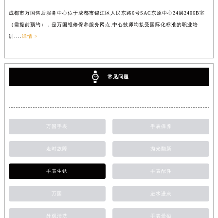
成都市万国售后服务中心位于成都市锦江区人民东路6号SAC东原中心24层2406B室
（需提前预约），是万国维修保养服务网点,中心技师均接受国际化标准的职业培
训....
详情 >
常见问题
万国手表
手表保养
走时故障
抛光翻新
手表生锈
手表配件
万国
进水进灰
外观清洗
手表受磁