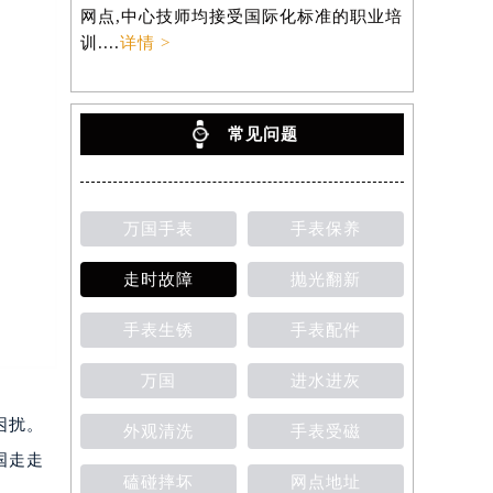
网点,中心技师均接受国际化标准的职业培
训....
详情 >
常见问题
万国手表
手表保养
走时故障
抛光翻新
手表生锈
手表配件
万国
进水进灰
困扰。
外观清洗
手表受磁
国走走
磕碰摔坏
网点地址