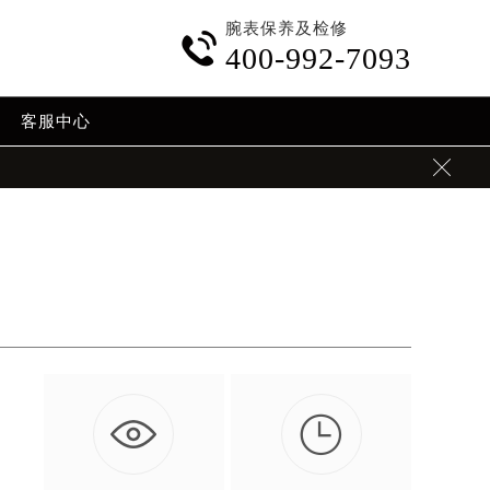
腕表保养及检修

400-992-7093
客服中心


如
…