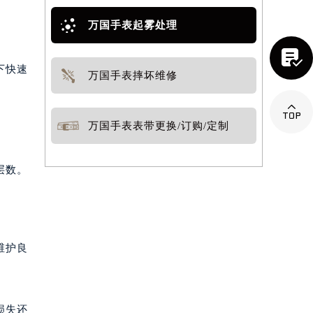
万国手表起雾处理

下快速
万国手表摔坏维修

万国手表表带更换/订购/定制
层数。
维护良
损失还