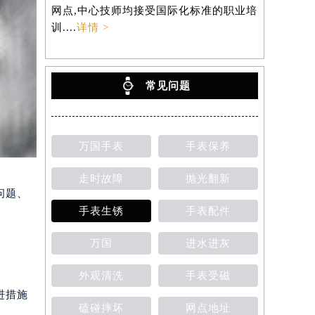
网点,中心技师均接受国际化标准的职业培
训....
详情 >
常见问题
万国手表
手表保养
走时故障
抛光翻新
问题、
手表生锈
手表配件
万国
进水进灰
外观清洗
手表受磁
进措施
磕碰摔坏
网点地址