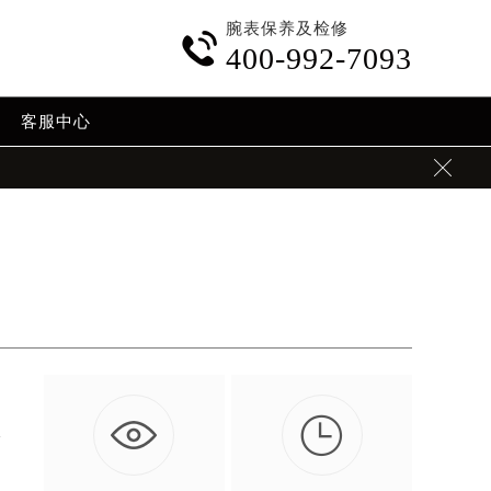
腕表保养及检修

400-992-7093
客服中心


这
…