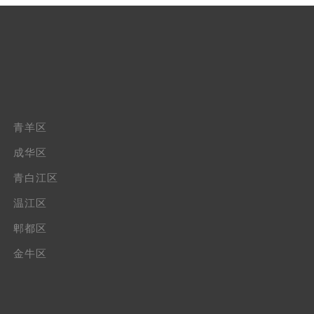
青羊区
成华区
青白江区
温江区
郫都区
金牛区