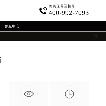
腕表保养及检修

400-992-7093
客服中心

析

的