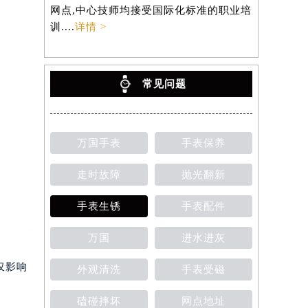
网点,中心技师均接受国际化标准的职业培
训....
详情 >
常见问题
万国手表
手表保养
走时故障
抛光翻新
手表生锈
手表配件
万国
进水进灰
仅影响
外观清洗
手表受磁
磕碰摔坏
网点地址