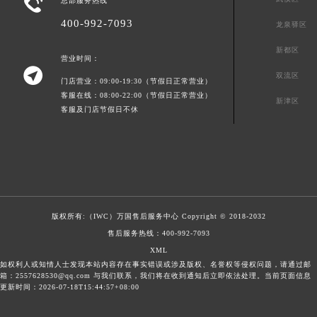

武侯区
总部服务热线
400-992-7093
龙泉驿区
新都区
营业时间：

双流区
门店营业：09:00-19:30（节假日正常营业）
客服在线：08:00-22:00（节假日正常营业）
新津区
客服及门店节假日不休
版权所有:（IWC）
万国售后服务中心
Copyright © 2018-2032
售后服务热线：
400-992-7093
XML
如权利人或知情人士发现本站内容存在事实错误或涉及版权、名誉权等侵权问题，请通过邮
箱：2557628530@qq.com 与我们联系，我们将在收到通知后立即依法处理。当前页面信息
更新时间：2026-07-18T15:44:57+08:00