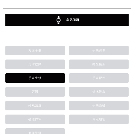
常见问题
万国手表
手表保养
走时故障
抛光翻新
手表生锈
手表配件
万国
进水进灰
外观清洗
手表受磁
磕碰摔坏
网点地址