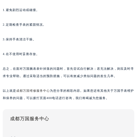
1.避免剧烈运动或碰撞。
2.定期检查手表的紧固情况。
3.保持手表清洁干燥。
4.在不使用时妥善存放。
总之，在面对万国腕表表针掉落的问题时，首先尝试自行解决；若无法解决，则应及时寻
求专业帮助。通过采取适当的预防措施，可以有效减少类似问题的发生几率。
以上就是
成都万国维修服务中心
为您分享的精彩内容。如果您还有其他关于万国手表维护
和保养的问题，可以拨打页面400电话进行咨询，我们将竭诚为您服务。
成都万国服务中心