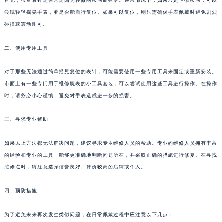
首先，检查表针是否只是因为轻微的松动而掉落。通常情况下，如果只是轻微松动，可以
尝试轻轻摇晃手表，看是否能自行复位。如果可以复位，则只需确保手表佩戴时避免剧烈
碰撞或震动即可。
二、使用专用工具
对于那些无法通过简单摇晃复位的表针，可能需要使用一些专用工具来固定或重新安装。
市面上有一些专门用于维修腕表的小工具套装，可以尝试使用这些工具进行操作。在操作
时，请务必小心谨慎，避免对手表造成进一步的损害。
三、寻求专业帮助
如果以上方法都无法解决问题，建议寻求专业维修人员的帮助。专业的维修人员拥有丰富
的经验和专业的工具，能够更准确地判断问题所在，并采取正确的措施进行修复。在寻找
维修点时，请注意选择信誉良好、评价较高的店铺或个人。
四、预防措施
为了避免未来再次发生类似问题，在日常佩戴过程中应注意以下几点：