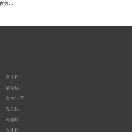
亲身到店探访成都万国官方售后服务中心｜维修地址与官方客服热线（2026年7月最新）
青羊区
成华区
青白江区
温江区
郫都区
金牛区