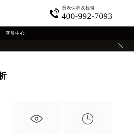
腕表保养及检修

400-992-7093
客服中心

析

如
…