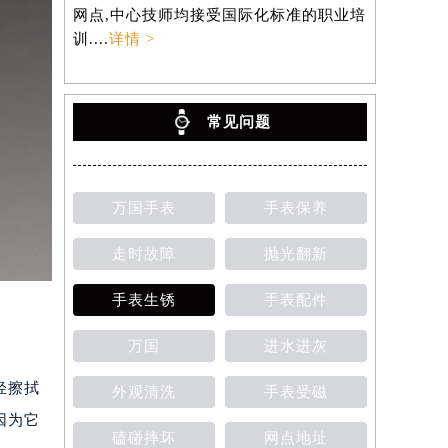
网点,中心技师均接受国际化标准的职业培
训....
详情 >
常见问题
万国手表
手表保养
走时故障
抛光翻新
手表生锈
手表配件
万国
进水进灰
轻擦拭
外观清洗
手表受磁
因为它
磕碰摔坏
网点地址