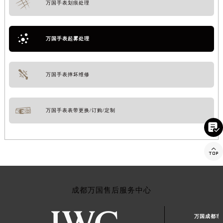
万国手表划痕处理
万国手表起雾处理
万国手表摔坏维修
万国手表表带更换/订购/定制


成都万国售后服务中心
万国成都市