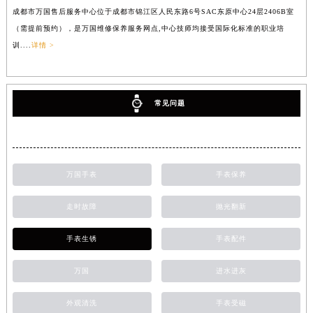
成都市万国售后服务中心位于成都市锦江区人民东路6号SAC东原中心24层2406B室
（需提前预约），是万国维修保养服务网点,中心技师均接受国际化标准的职业培
训....
详情 >
常见问题
万国手表
手表保养
走时故障
抛光翻新
手表生锈
手表配件
万国
进水进灰
外观清洗
手表受磁