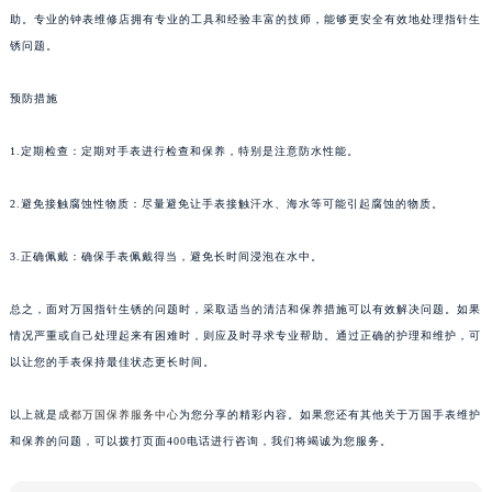
助。专业的钟表维修店拥有专业的工具和经验丰富的技师，能够更安全有效地处理指针生
锈问题。
预防措施
1.定期检查：定期对手表进行检查和保养，特别是注意防水性能。
2.避免接触腐蚀性物质：尽量避免让手表接触汗水、海水等可能引起腐蚀的物质。
3.正确佩戴：确保手表佩戴得当，避免长时间浸泡在水中。
总之，面对万国指针生锈的问题时，采取适当的清洁和保养措施可以有效解决问题。如果
情况严重或自己处理起来有困难时，则应及时寻求专业帮助。通过正确的护理和维护，可
以让您的手表保持最佳状态更长时间。
以上就是
成都万国保养服务中心
为您分享的精彩内容。如果您还有其他关于万国手表维护
和保养的问题，可以拨打页面400电话进行咨询，我们将竭诚为您服务。