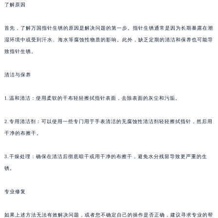
了解原因
首先，了解万国指针生锈的原因是解决问题的第一步。指针生锈通常是因为长期暴露在潮
湿环境中或受到汗水、海水等腐蚀性物质的影响。此外，缺乏定期的清洁和保养也可能导
致指针生锈。
清洁与保养
1.温和清洁：使用柔软的干布轻轻擦拭指针表面，去除表面的灰尘和污垢。
2.专用清洁剂：可以使用一些专门用于手表清洁的无腐蚀性清洁剂轻轻擦拭指针，然后用
干净的布擦干。
3.干燥处理：确保在清洁后彻底晾干或用干净的布擦干，避免水分残留导致更严重的生
锈。
专业修复
如果上述方法无法有效解决问题，或者您不确定自己的操作是否正确，建议寻求专业的帮