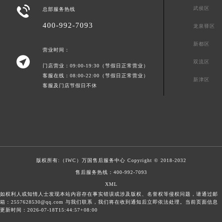

武侯区
总部服务热线
400-992-7093
龙泉驿区
新都区
营业时间：

双流区
门店营业：09:00-19:30（节假日正常营业）
客服在线：08:00-22:00（节假日正常营业）
新津区
客服及门店节假日不休
版权所有:（IWC）
万国售后服务中心
Copyright © 2018-2032
售后服务热线：
400-992-7093
XML
如权利人或知情人士发现本站内容存在事实错误或涉及版权、名誉权等侵权问题，请通过邮
箱：2557628530@qq.com 与我们联系，我们将在收到通知后立即依法处理。当前页面信息
更新时间：2026-07-18T15:44:57+08:00