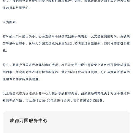
后，在接触到外界环境中的微小颗粒时就容易产生划痕。因此定期对万国手表进行检查和
保养是非常重要的。
人为因素
有时候人们可能因为不小心而直接用手触摸或刮擦手表表面，尤其是在调整时间、更换表
带等操作过程中。这种人为因素造成的划痕虽然比较明显且容易识别，但同样需要引起重
视。
总之，要减少万国表壳出现划痕的情况，在日常使用中应注意避免上述各种可能造成损伤
的因素，并定期对手表进行检查和保养。通过细心呵护与合理使用，可以有效延长手表的
使用寿命并保持其美观度。
以上就是
成都万国维修服务中心
为您分享的精彩内容。如果您还有其他关于万国手表维护
和保养的问题，可以拨打页面400电话进行咨询，我们将竭诚为您服务。
成都万国服务中心