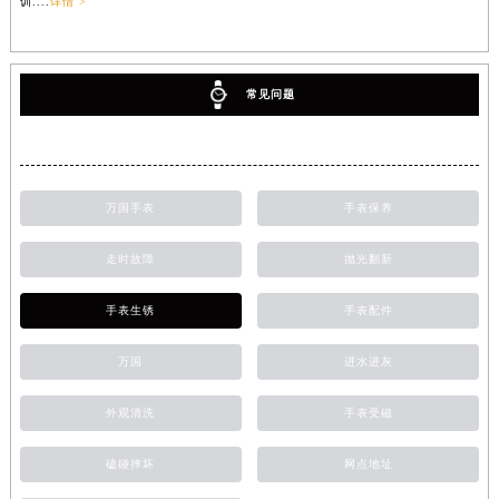
训....
详情 >
常见问题
万国手表
手表保养
走时故障
抛光翻新
手表生锈
手表配件
万国
进水进灰
外观清洗
手表受磁
磕碰摔坏
网点地址