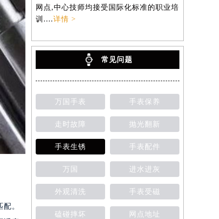
网点,中心技师均接受国际化标准的职业培
训....
详情 >
常见问题
万国手表
手表保养
走时故障
抛光翻新
手表生锈
手表配件
万国
进水进灰
外观清洗
手表受磁
匹配。
磕碰摔坏
网点地址