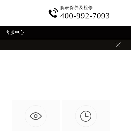
腕表保养及检修

400-992-7093
客服中心


者
…