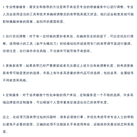
1.专业维修服务：最安全和推荐的方法是将手表送至专业的维修服务中心进行调整。专业
人员会使用适当的工具和技术来确保调整后的表带既美观又舒适。他们还会检查其他可能
影响佩戴体验的因素，如扣环的紧固程度。
2.自行尝试调整：对于有一定经验的爱好者来说，在确保安全的前提下，可以尝试自行调
整。使用细小的工具（如平头螺丝刀）轻轻撬动扣环或使用专门的表带调节器进行微调。
但请注意，自行操作存在风险，不当操作可能导致手表损坏。
3.更换新表带：如果表带已经严重磨损或者无法通过上述方法有效调整长度，则考虑更换
新表带可能是更好的选择。市面上有许多高质量的替代品可供选择，包括皮革、金属链等
不同材质和风格。
4.定制服务：对于追求极致个性化体验的用户来说，定制服务是一个不错的选择。许多高
端品牌提供定制服务，可以根据个人需求量身定做适合自己的表带长度。
总之，在处理万国表带过短的问题时，请务必谨慎行事，并优先考虑寻求专业人士的帮助
以避免不必要的损害。正确的处理不仅能延长手表使用寿命，还能保持其最佳状态和美观
度。