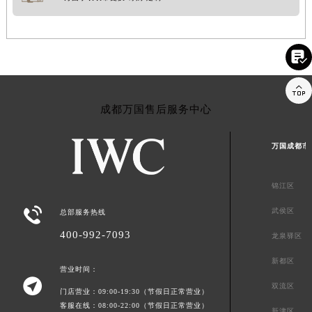


成都万国售后服务中心
万国成都市
锦江区

武侯区
总部服务热线
400-992-7093
龙泉驿区
新都区
营业时间：

双流区
门店营业：09:00-19:30（节假日正常营业）
客服在线：08:00-22:00（节假日正常营业）
新津区