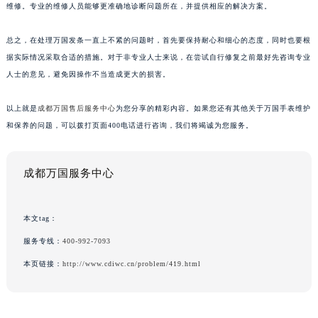
维修。专业的维修人员能够更准确地诊断问题所在，并提供相应的解决方案。
总之，在处理万国发条一直上不紧的问题时，首先要保持耐心和细心的态度，同时也要根
据实际情况采取合适的措施。对于非专业人士来说，在尝试自行修复之前最好先咨询专业
人士的意见，避免因操作不当造成更大的损害。
以上就是
成都万国售后服务中心
为您分享的精彩内容。如果您还有其他关于万国手表维护
和保养的问题，可以拨打页面400电话进行咨询，我们将竭诚为您服务。
成都万国服务中心
本文tag：
服务专线：
400-992-7093
本页链接：
http://www.cdiwc.cn/problem/419.html