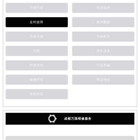
万国手表
手表保养
走时故障
抛光翻新
手表生锈
手表配件
万国
进水进灰
外观清洗
手表受磁
磕碰摔坏
网点地址
新闻资讯
成都万国维修服务