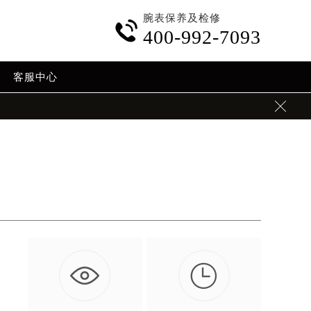
腕表保养及检修

400-992-7093
客服中心


理