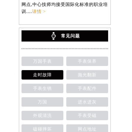
网点,中心技师均接受国际化标准的职业培
训....
详情 >
常见问题
万国手表
手表保养
走时故障
抛光翻新
手表生锈
手表配件
万国
进水进灰
外观清洗
手表受磁
磕碰摔坏
网点地址