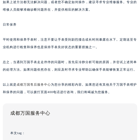
如果上述方法都无法解决问题，或者您不确定如何操作，建议寻求专业维修服务。专业的
维修人员能够准确诊断问题所在，并提供相应的解决方案。
日常保养
平时使用和保养手表时，注意不要让手表受到剧烈撞击或长时间暴露在水下。定期送至专
业机构进行检查和保养也是保持手表良好状态的重要措施之一。
总之，当遇到万国手表走走停停的问题时，首先应冷静分析可能的原因，并尝试上述简单
的处理方法。如果问题依然存在，则应及时寻求专业帮助以确保手表能够恢复正常运行。
以上就是
成都万国售后服务中心
为您分享的精彩内容。如果您还有其他关于万国手表维护
和保养的问题，可以拨打页面400电话进行咨询，我们将竭诚为您服务。
成都万国服务中心
本文tag：