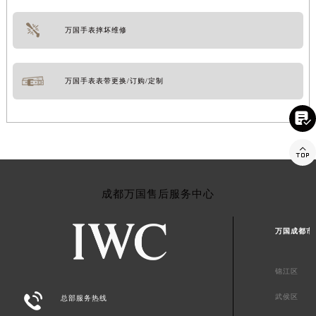
万国手表摔坏维修
万国手表表带更换/订购/定制


成都万国售后服务中心
万国成都市
锦江区

武侯区
总部服务热线