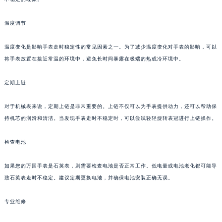
温度调节
温度变化是影响手表走时稳定性的常见因素之一。为了减少温度变化对手表的影响，可以
将手表放置在接近常温的环境中，避免长时间暴露在极端的热或冷环境中。
定期上链
对于机械表来说，定期上链是非常重要的。上链不仅可以为手表提供动力，还可以帮助保
持机芯的润滑和清洁。当发现手表走时不稳定时，可以尝试轻轻旋转表冠进行上链操作。
检查电池
如果您的万国手表是石英表，则需要检查电池是否正常工作。低电量或电池老化都可能导
致石英表走时不稳定。建议定期更换电池，并确保电池安装正确无误。
专业维修