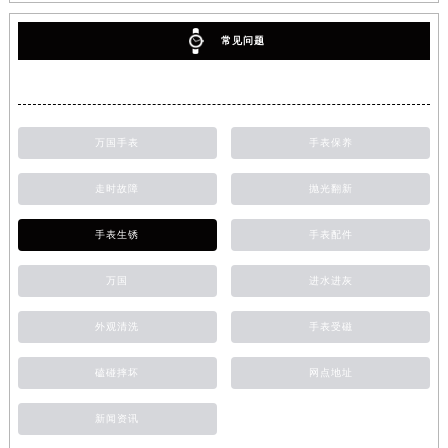
常见问题
万国手表
手表保养
走时故障
抛光翻新
手表生锈
手表配件
万国
进水进灰
外观清洗
手表受磁
磕碰摔坏
网点地址
新闻资讯