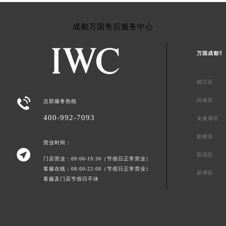
成都万国售后服务中心
万国成都市
锦江区

武侯区
总部服务热线
400-992-7093
龙泉驿区
新都区
营业时间：

双流区
门店营业：09:00-19:30（节假日正常营业）
客服在线：08:00-22:00（节假日正常营业）
新津区
客服及门店节假日不休