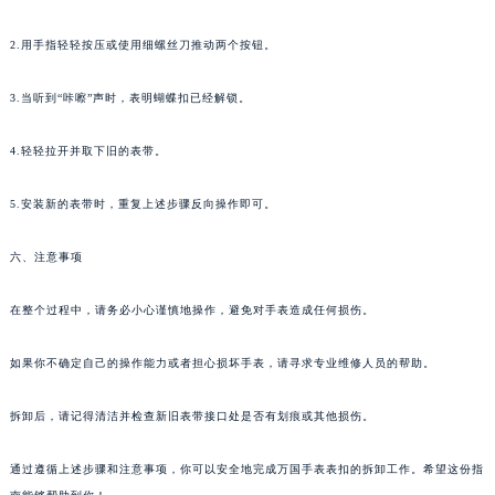
2.用手指轻轻按压或使用细螺丝刀推动两个按钮。
3.当听到“咔嚓”声时，表明蝴蝶扣已经解锁。
4.轻轻拉开并取下旧的表带。
5.安装新的表带时，重复上述步骤反向操作即可。
六、注意事项
在整个过程中，请务必小心谨慎地操作，避免对手表造成任何损伤。
如果你不确定自己的操作能力或者担心损坏手表，请寻求专业维修人员的帮助。
拆卸后，请记得清洁并检查新旧表带接口处是否有划痕或其他损伤。
通过遵循上述步骤和注意事项，你可以安全地完成万国手表表扣的拆卸工作。希望这份指