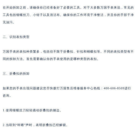
在开始拆卸之前，请确保你已经准备好了必要的工具。对于大多数万国手表来说，常见的
工具包括细螺丝刀、小钳子以及清洁布。确保你的工作环境干净整洁，并且你的手部干净
无油污。
二、识别表扣类型
万国手表的表扣种类繁多，包括但不限于折叠扣、针扣和蝴蝶扣等。不同的表扣类型有不
同的拆卸方法。首先需要确认你的手表使用的是哪种类型的表扣。
三、折叠扣的拆卸
如果您的手表出现问题建议您尽快拨打万国售后维修服务中心热线：400-606-8509进行
咨询。
1.使用细螺丝刀轻轻撬动折叠扣的侧边。
2.当听到“咔嚓”声时，表明折叠扣已经解锁。