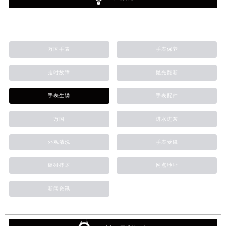
万国手表
手表保养
走时故障
抛光翻新
手表生锈
手表配件
万国
进水进灰
外观清洗
手表受磁
磕碰摔坏
网点地址
新闻资讯