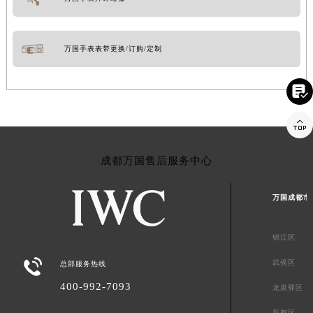
万国手表表带更换/订购/定制


成都万国售后服务中心
万国成都市
锦江区

武侯区
总部服务热线
400-992-7093
龙泉驿区
新都区