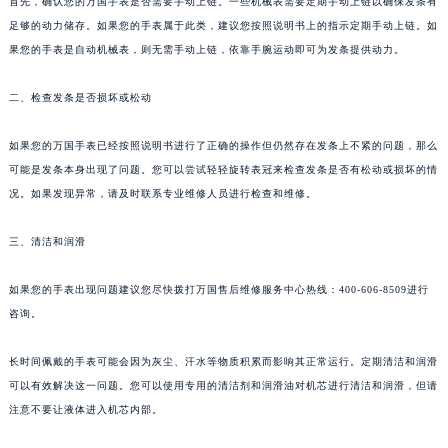
首先，确认您的万国手表是否需要手动上链。一些机械表需要定期手动上链以确保发条有
足够的动力储存。如果您的手表属于此类，建议您按照说明书上的指示定期手动上链。如
果您的手表是自动机械表，则无需手动上链，依靠手腕运动即可为发条提供动力。
二、检查发条是否损坏或松动
如果您的万国手表已经按照说明书进行了正确的操作但仍然存在发条上不紧的问题，那么
可能是发条本身出现了问题。您可以尝试轻轻旋转表冠来检查发条是否有松动或损坏的情
况。如果发现异常，请及时联系专业维修人员进行检查和维修。
三、清洁和润滑
如果您的手表出现问题建议您尽快拨打万国售后维修服务中心热线：400-606-8509进行
咨询。
长时间佩戴的手表可能会因为灰尘、汗水等物质积累而影响其正常运行。定期清洁和润滑
可以有效解决这一问题。您可以使用专用的清洁剂和润滑油对机芯进行清洁和润滑，但请
注意不要让液体进入机芯内部。