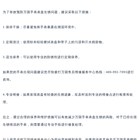
为了有效预防万国手表表盘生锈问题，建议采取以下措施：
1.保持干燥：尽量避免将手表暴露在潮湿环境中。
2.定期清洁：使用软布轻轻擦拭表盘和带子上的污渍和汗水残留物。
3.适当保养：可以使用专业的防锈剂进行定期保养。
如果您的手表出现问题建议您尽快拨打万国售后维修服务中心热线：400-992-7093进行
咨询。
4.专业维修：如果发现表盘有轻微的生锈迹象，应及时送到专业的维修点进行检查和处
理。
总之，通过合理的保养和维护措施可以有效减少万国手表表盘生锈的风险。对于已经出现
生锈情况的手表，则需要通过专业手段进行修复处理。
以上就是
成都万国维修服务中心
为您分享的精彩内容。如果您还有其他关于万国手表维护