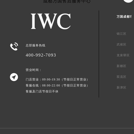
成都万国售后服务中心
万国成都市
锦江区

武侯区
总部服务热线
400-992-7093
龙泉驿区
新都区
营业时间：

双流区
门店营业：09:00-19:30（节假日正常营业）
客服在线：08:00-22:00（节假日正常营业）
新津区
客服及门店节假日不休