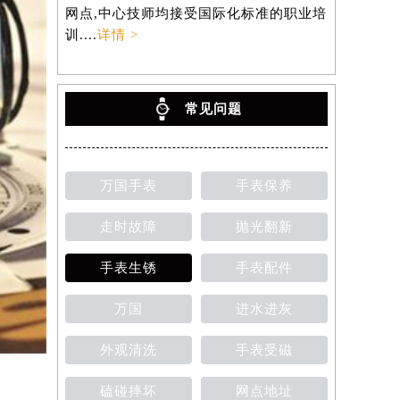
网点,中心技师均接受国际化标准的职业培
训....
详情 >
常见问题
万国手表
手表保养
走时故障
抛光翻新
手表生锈
手表配件
万国
进水进灰
外观清洗
手表受磁
磕碰摔坏
网点地址