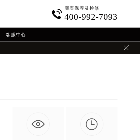
腕表保养及检修

400-992-7093
客服中心


万