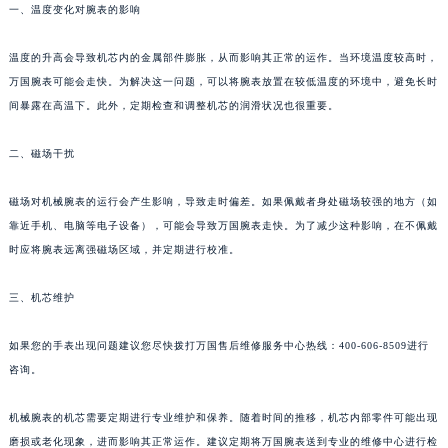
一、温度变化对腕表的影响
温度的升高会导致机芯内的金属部件膨胀，从而影响其正常的运作。当环境温度较高时，
万国腕表可能会走快。为解决这一问题，可以将腕表放置在较低温度的环境中，避免长时
间暴露在高温下。此外，定期检查和调整机芯的润滑状况也很重要。
二、磁场干扰
磁场对机械腕表的运行会产生影响，导致走时偏差。如果佩戴者身处磁场较强的地方（如
靠近手机、电脑等电子设备），可能会导致万国腕表走快。为了减少这种影响，在不佩戴
时应将腕表远离强磁场区域，并定期进行校准。
三、机芯维护
如果您的手表出现问题建议您尽快拨打万国售后维修服务中心热线：400-606-8509进行
咨询。
机械腕表的机芯需要定期进行专业维护和保养。随着时间的推移，机芯内部零件可能出现
磨损或老化现象，进而影响其正常运作。建议定期将万国腕表送到专业的维修中心进行检