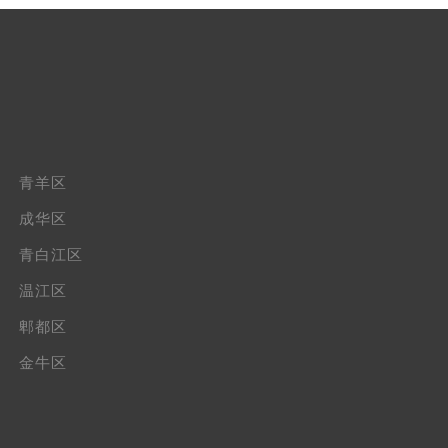
青羊区
成华区
青白江区
温江区
郫都区
金牛区