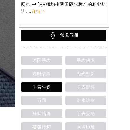
网点,中心技师均接受国际化标准的职业培
训....
详情 >
常见问题
万国手表
手表保养
走时故障
抛光翻新
手表生锈
手表配件
万国
进水进灰
外观清洗
手表受磁
磕碰摔坏
网点地址