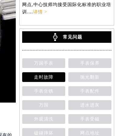
网点,中心技师均接受国际化标准的职业培
训....
详情 >
常见问题
万国手表
手表保养
走时故障
抛光翻新
手表生锈
手表配件
万国
进水进灰
外观清洗
手表受磁
磕碰摔坏
网点地址
现有的