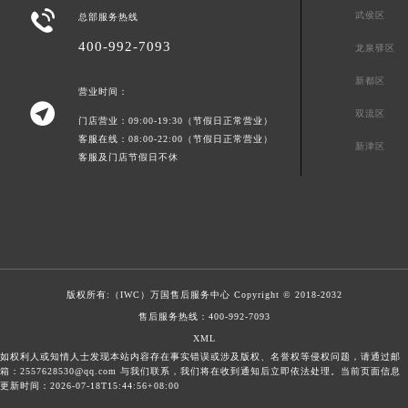

武侯区
总部服务热线
400-992-7093
龙泉驿区
新都区
营业时间：

双流区
门店营业：09:00-19:30（节假日正常营业）
客服在线：08:00-22:00（节假日正常营业）
新津区
客服及门店节假日不休
版权所有:（IWC）
万国售后服务中心
Copyright © 2018-2032
售后服务热线：
400-992-7093
XML
如权利人或知情人士发现本站内容存在事实错误或涉及版权、名誉权等侵权问题，请通过邮
箱：2557628530@qq.com 与我们联系，我们将在收到通知后立即依法处理。当前页面信息
更新时间：2026-07-18T15:44:56+08:00