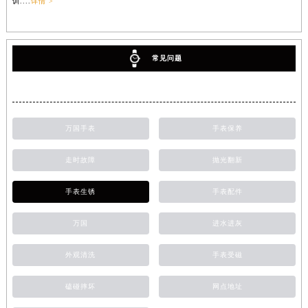
训....
详情 >
常见问题
万国手表
手表保养
走时故障
抛光翻新
手表生锈
手表配件
万国
进水进灰
外观清洗
手表受磁
磕碰摔坏
网点地址