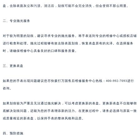
盘，去除表面灰尘和污渍。清洁后，划痕可能不会完全消失，但会变得不那么明显。
二、专业抛光服务
对于较为明显的划痕，建议寻求专业的抛光服务。将手表送到专业的维修中心或授权店铺
进行检查和处理。抛光过程能够有效去除表面划痕，恢复表盘原有的光泽。在选择服务
时，请确保维修中心具备良好的口碑和服务质量。
三、更换表盘
如果您的手表出现问题建议您尽快拨打万国售后维修服务中心热线：400-992-7093进行
咨询。
如果划痕较为严重且无法通过抛光解决，可以考虑更换新的表盘。更换新表盘不仅能够彻
底解决划痕问题，还能为您的手表增添新的活力。在更换过程中，请务必选择与原装一致
或质量相近的新表盘，以保持手表的整体风格和品质。
四、预防措施