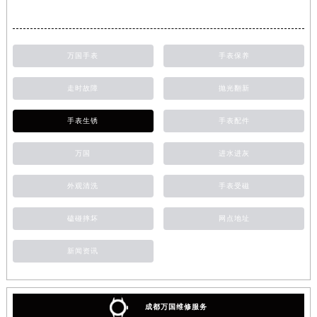
万国手表
手表保养
走时故障
抛光翻新
手表生锈
手表配件
万国
进水进灰
外观清洗
手表受磁
磕碰摔坏
网点地址
新闻资讯
成都万国维修服务