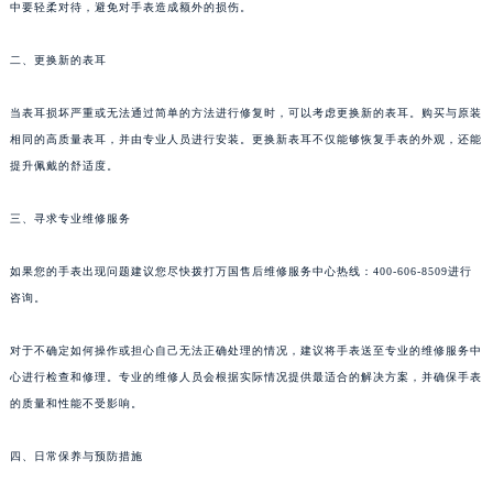
中要轻柔对待，避免对手表造成额外的损伤。
二、更换新的表耳
当表耳损坏严重或无法通过简单的方法进行修复时，可以考虑更换新的表耳。购买与原装
相同的高质量表耳，并由专业人员进行安装。更换新表耳不仅能够恢复手表的外观，还能
提升佩戴的舒适度。
三、寻求专业维修服务
如果您的手表出现问题建议您尽快拨打万国售后维修服务中心热线：400-606-8509进行
咨询。
对于不确定如何操作或担心自己无法正确处理的情况，建议将手表送至专业的维修服务中
心进行检查和修理。专业的维修人员会根据实际情况提供最适合的解决方案，并确保手表
的质量和性能不受影响。
四、日常保养与预防措施