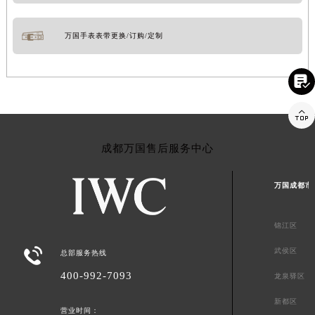
万国手表表带更换/订购/定制


成都万国售后服务中心
万国成都市
锦江区

武侯区
总部服务热线
400-992-7093
龙泉驿区
新都区
营业时间：