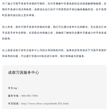
为了减少万国手表表耳掉落的可能性，在日常佩戴中应避免剧烈运动或接触硬物碰撞；定
期对手表进行清洁和检查；选择适合自己的尺寸和类型的手表以确保佩戴舒适；在不使用
时妥善存放以防止意外摔落。
综上所述，面对万国手表表耳掉落的问题，我们可以通过多种方法来解决。无论是自己动
手还是寻求专业帮助，在采取任何措施之前，请确保了解相关步骤并尽量减少对手表造成
的损害。
以上就是
成都万国售后服务中心
为您分享的精彩内容。如果您还有其他关于万国手表维护
和保养的问题，可以拨打页面400电话进行咨询，我们将竭诚为您服务。
成都万国服务中心
本文tag：
服务专线：
400-992-7093
本页链接：
http://www.cdiwc.cn/problem/335.html