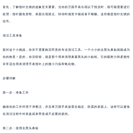
首先，了解指针生锈的迹象至关重要。当你的万国手表出现以下情况时，很可能需要进行
处理：指针颜色变暗、表面出现斑点、转动时感觉卡顿或者不顺畅。这些都是指针生锈的
信号。
清洁工具准备
面对这个小挑战，你并不需要购买昂贵的专业清洁工具。一个小小的去黑头鼻贴就能成为
你的救星！是的，你没听错，就是那个用来清理鼻翼黑头的小贴纸。它的吸附力和柔韧性
非常适合用来清理手表指针上的微小污垢和氧化物。
步骤详解
第一步：准备工作
确保你的工作环境干净整洁，并且将万国手表放置在稳定、防震的表面上。这样可以避免
在清洁过程中对表盘或表带造成不必要的损伤。
第二步：使用去黑头鼻贴