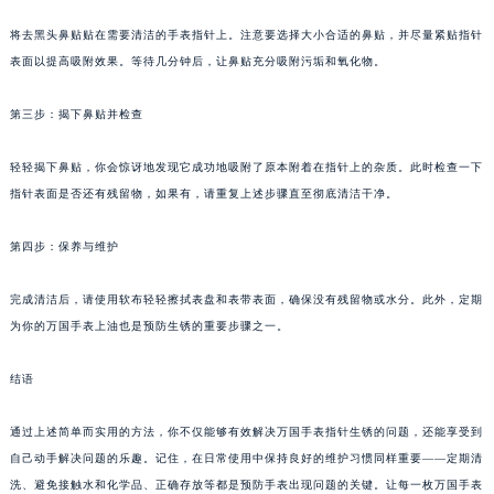
将去黑头鼻贴贴在需要清洁的手表指针上。注意要选择大小合适的鼻贴，并尽量紧贴指针
表面以提高吸附效果。等待几分钟后，让鼻贴充分吸附污垢和氧化物。
第三步：揭下鼻贴并检查
轻轻揭下鼻贴，你会惊讶地发现它成功地吸附了原本附着在指针上的杂质。此时检查一下
指针表面是否还有残留物，如果有，请重复上述步骤直至彻底清洁干净。
第四步：保养与维护
完成清洁后，请使用软布轻轻擦拭表盘和表带表面，确保没有残留物或水分。此外，定期
为你的万国手表上油也是预防生锈的重要步骤之一。
结语
通过上述简单而实用的方法，你不仅能够有效解决万国手表指针生锈的问题，还能享受到
自己动手解决问题的乐趣。记住，在日常使用中保持良好的维护习惯同样重要——定期清
洗、避免接触水和化学品、正确存放等都是预防手表出现问题的关键。让每一枚万国手表