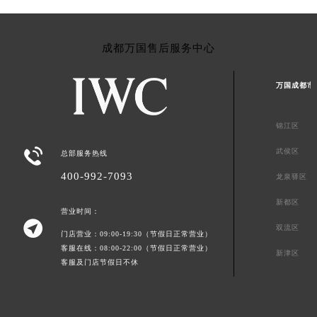
成都万国售后服务中心
万国成都市
锦江区

武侯区
总部服务热线
400-992-7093
龙泉驿区
新都区
营业时间：

双流区
门店营业：09:00-19:30（节假日正常营业）
客服在线：08:00-22:00（节假日正常营业）
新津区
客服及门店节假日不休