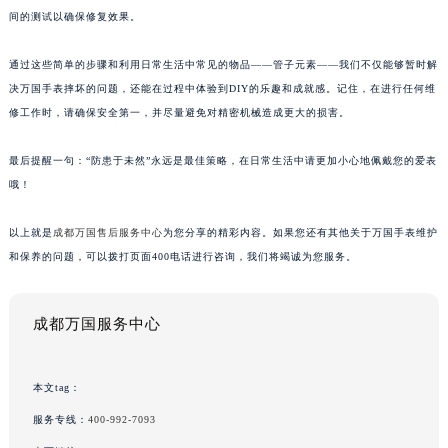
间的测试以确保修复效果。
通过这些简单的步骤和利用日常生活中常见的物品——管子元素——我们不仅能够暂时解
决万国手表摔坏的问题，还能在过程中体验到DIY的乐趣和成就感。记住，在进行任何维
修工作时，请确保安全第一，并尽量避免对精密机械造成更大的损害。
最后提醒一句：“防患于未然”永远是最佳策略，在日常生活中请更加小心地佩戴您的爱表
哦！
以上就是
成都万国售后服务中心
为您分享的精彩内容。如果您还有其他关于万国手表维护
和保养的问题，可以拨打页面400电话进行咨询，我们将竭诚为您服务。
成都万国服务中心
本文tag：
服务专线：
400-992-7093