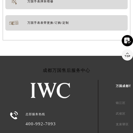
万国手表摔坏维修
万国手表表带更换/订购/定制


成都万国售后服务中心
万国成都市
锦江区

武侯区
总部服务热线
400-992-7093
龙泉驿区