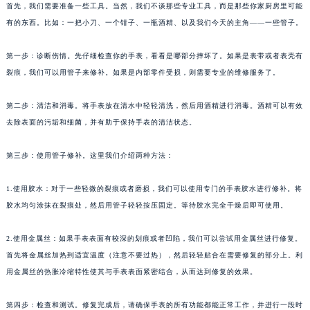
首先，我们需要准备一些工具。当然，我们不谈那些专业工具，而是那些你家厨房里可能
有的东西。比如：一把小刀、一个钳子、一瓶酒精、以及我们今天的主角——一些管子。
第一步：诊断伤情。先仔细检查你的手表，看看是哪部分摔坏了。如果是表带或者表壳有
裂痕，我们可以用管子来修补。如果是内部零件受损，则需要专业的维修服务了。
第二步：清洁和消毒。将手表放在清水中轻轻清洗，然后用酒精进行消毒。酒精可以有效
去除表面的污垢和细菌，并有助于保持手表的清洁状态。
第三步：使用管子修补。这里我们介绍两种方法：
1.使用胶水：对于一些轻微的裂痕或者磨损，我们可以使用专门的手表胶水进行修补。将
胶水均匀涂抹在裂痕处，然后用管子轻轻按压固定。等待胶水完全干燥后即可使用。
2.使用金属丝：如果手表表面有较深的划痕或者凹陷，我们可以尝试用金属丝进行修复。
首先将金属丝加热到适宜温度（注意不要过热），然后轻轻贴合在需要修复的部分上。利
用金属丝的热胀冷缩特性使其与手表表面紧密结合，从而达到修复的效果。
第四步：检查和测试。修复完成后，请确保手表的所有功能都能正常工作，并进行一段时