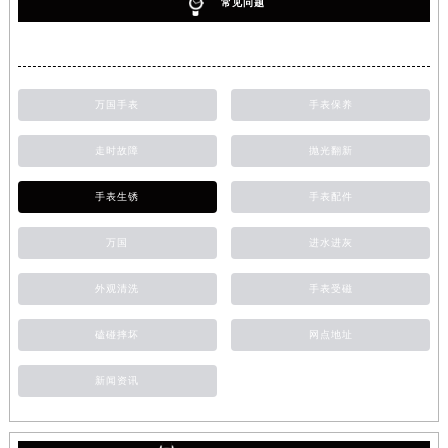
常见问题
万国手表
手表保养
走时故障
抛光翻新
手表生锈
手表配件
万国
进水进灰
外观清洗
手表受磁
磕碰摔坏
网点地址
新闻资讯