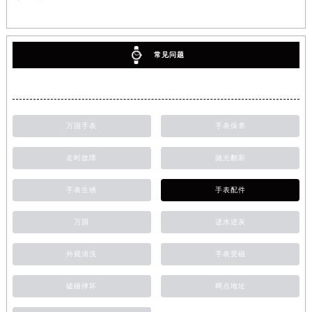
常见问题
万国手表
手表保养
走时故障
抛光翻新
手表生锈
手表配件
万国
进水进灰
外观清洗
手表受磁
磕碰摔坏
网点地址