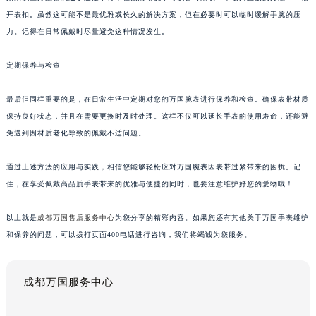
开表扣。虽然这可能不是最优雅或长久的解决方案，但在必要时可以临时缓解手腕的压
力。记得在日常佩戴时尽量避免这种情况发生。
定期保养与检查
最后但同样重要的是，在日常生活中定期对您的万国腕表进行保养和检查。确保表带材质
保持良好状态，并且在需要更换时及时处理。这样不仅可以延长手表的使用寿命，还能避
免遇到因材质老化导致的佩戴不适问题。
通过上述方法的应用与实践，相信您能够轻松应对万国腕表因表带过紧带来的困扰。记
住，在享受佩戴高品质手表带来的优雅与便捷的同时，也要注意维护好您的爱物哦！
以上就是
成都万国售后服务中心
为您分享的精彩内容。如果您还有其他关于万国手表维护
和保养的问题，可以拨打页面400电话进行咨询，我们将竭诚为您服务。
成都万国服务中心