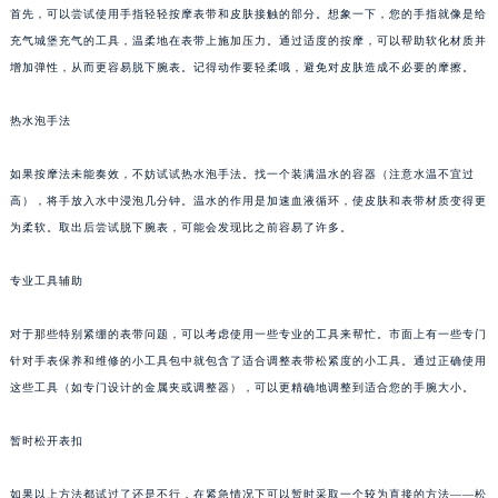
首先，可以尝试使用手指轻轻按摩表带和皮肤接触的部分。想象一下，您的手指就像是给
充气城堡充气的工具，温柔地在表带上施加压力。通过适度的按摩，可以帮助软化材质并
增加弹性，从而更容易脱下腕表。记得动作要轻柔哦，避免对皮肤造成不必要的摩擦。
热水泡手法
如果按摩法未能奏效，不妨试试热水泡手法。找一个装满温水的容器（注意水温不宜过
高），将手放入水中浸泡几分钟。温水的作用是加速血液循环，使皮肤和表带材质变得更
为柔软。取出后尝试脱下腕表，可能会发现比之前容易了许多。
专业工具辅助
对于那些特别紧绷的表带问题，可以考虑使用一些专业的工具来帮忙。市面上有一些专门
针对手表保养和维修的小工具包中就包含了适合调整表带松紧度的小工具。通过正确使用
这些工具（如专门设计的金属夹或调整器），可以更精确地调整到适合您的手腕大小。
暂时松开表扣
如果以上方法都试过了还是不行，在紧急情况下可以暂时采取一个较为直接的方法——松