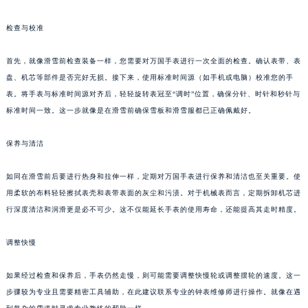
检查与校准
首先，就像滑雪前检查装备一样，您需要对万国手表进行一次全面的检查。确认表带、表
盘、机芯等部件是否完好无损。接下来，使用标准时间源（如手机或电脑）校准您的手
表。将手表与标准时间源对齐后，轻轻旋转表冠至“调时”位置，确保分针、时针和秒针与
标准时间一致。这一步就像是在滑雪前确保雪板和滑雪服都已正确佩戴好。
保养与清洁
如同在滑雪前后要进行热身和拉伸一样，定期对万国手表进行保养和清洁也至关重要。使
用柔软的布料轻轻擦拭表壳和表带表面的灰尘和污渍。对于机械表而言，定期拆卸机芯进
行深度清洁和润滑更是必不可少。这不仅能延长手表的使用寿命，还能提高其走时精度。
调整快慢
如果经过检查和保养后，手表仍然走慢，则可能需要调整快慢轮或调整摆轮的速度。这一
步骤较为专业且需要精密工具辅助，在此建议联系专业的钟表维修师进行操作。就像在遇