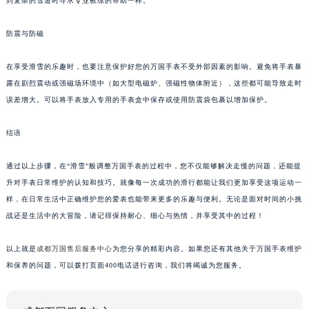
到复杂的雪道时寻求专业教练的帮助一样。
防震与防磁
在享受滑雪的乐趣时，也要注意保护好您的万国手表不受外部因素的影响。避免将手表暴
露在剧烈震动或强磁场环境中（如大型电磁炉、强磁性物体附近），这些都可能导致走时
误差增大。可以将手表放入专用的手表盒中保存或使用防震袋包裹以增加保护。
结语
通过以上步骤，在“滑雪”般调整万国手表的过程中，您不仅能够解决走慢的问题，还能提
升对手表日常维护的认知和技巧。就像每一次成功的滑行都能让我们更加享受这项运动一
样，在日常生活中正确维护您的爱表也能带来更多的乐趣与便利。无论是面对时间的小挑
战还是生活中的大冒险，请记得保持耐心、细心与热情，并享受其中的过程！
以上就是
成都万国售后服务中心
为您分享的精彩内容。如果您还有其他关于万国手表维护
和保养的问题，可以拨打页面400电话进行咨询，我们将竭诚为您服务。