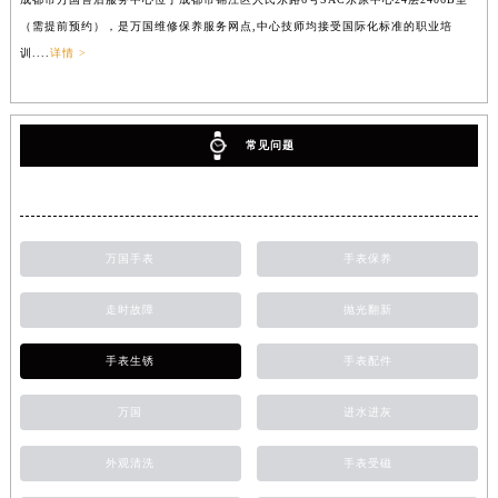
（需提前预约），是万国维修保养服务网点,中心技师均接受国际化标准的职业培
训....
详情 >
常见问题
万国手表
手表保养
走时故障
抛光翻新
手表生锈
手表配件
万国
进水进灰
外观清洗
手表受磁